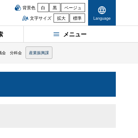
背景色
白
黒
ベージュ
文字サイズ
拡大
標準
Language
索
メニュー
議会 分科会
産業振興課