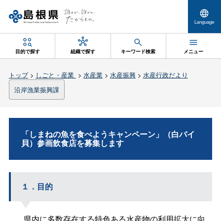
Language
目的で探す
組織で探す
キーワード検索
メニュー
トップ
>
しごと・産業
>
水産業
>
水産振興
>
水産行政だより
沿岸漁業振興課
「しまねの魚を食べようキャンペーン」（白バイ
貝）参画飲食店を募集します
１．目的
県内に多数存在する特色ある水産物の利用拡大に向