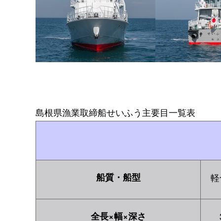
島根県漁業取締船せいふう主要目一覧表
船質・船型
軽
全長×幅×深さ
3