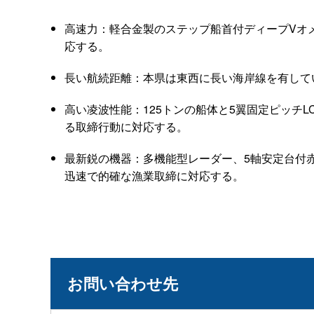
高速力：軽合金製のステップ船首付ディープVオメ
応する。
長い航続距離：本県は東西に長い海岸線を有して
高い凌波性能：125トンの船体と5翼固定ピッチ
る取締行動に対応する。
最新鋭の機器：多機能型レーダー、5軸安定台付
迅速で的確な漁業取締に対応する。
お問い合わせ先