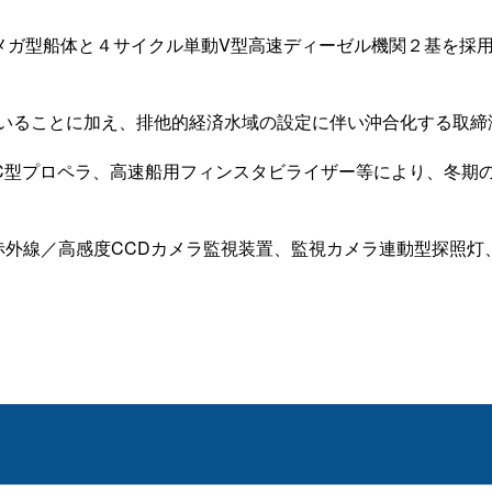
ガ型船体と４サイクル単動V型高速ディーゼル機関２基を採用し
いることに加え、排他的経済水域の設定に伴い沖合化する取締
LC型プロペラ、高速船用フィンスタビライザー等により、冬
赤外線／高感度CCDカメラ監視装置、監視カメラ連動型探照灯