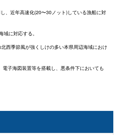
、近年高速化(20〜30ノット)している漁船に対
海域に対応する。
期の北西季節風が強くしけの多い本県周辺海域におけ
、電子海図装置等を搭載し、悪条件下においても