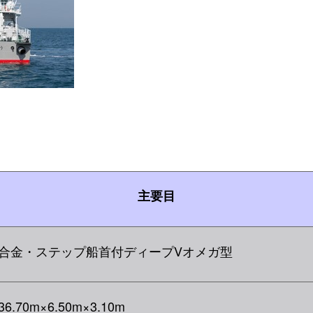
主要目
合金・ステップ船首付ディープVオメガ型
6.70m×6.50m×3.10m