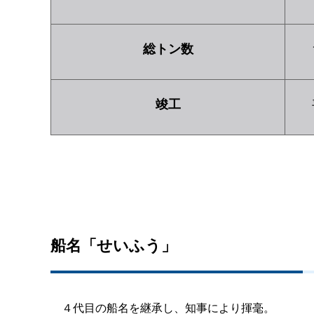
総トン数
1
竣工
平
船名「せいふう」
４代目の船名を継承し、知事により揮毫。