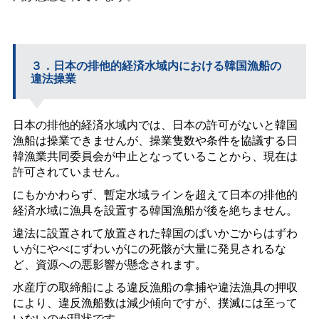
３．日本の排他的経済水域内における韓国漁船の
違法操業
日本の排他的経済水域内では、日本の許可がないと韓国
漁船は操業できませんが、操業隻数や条件を協議する日
韓漁業共同委員会が中止となっていることから、現在は
許可されていません。
にもかかわらず、暫定水域ラインを超えて日本の排他的
経済水域に漁具を設置する韓国漁船が後を絶ちません。
違法に設置されて放置された韓国のばいかごからはずわ
いがにやべにずわいがにの死骸が大量に発見されるな
ど、資源への悪影響が懸念されます。
水産庁の取締船による違反漁船の拿捕や違法漁具の押収
により、違反漁船数は減少傾向ですが、撲滅には至って
いないのが現状です。