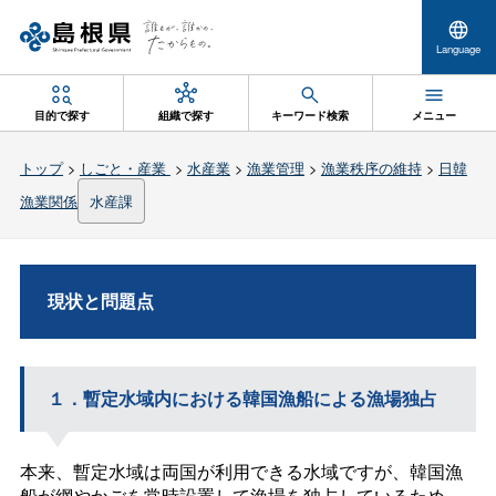
Language
目的で探す
組織で探す
キーワード検索
メニュー
トップ
>
しごと・産業
>
水産業
>
漁業管理
>
漁業秩序の維持
>
日韓
漁業関係
水産課
現状と問題点
１．暫定水域内における韓国漁船による漁場独占
本来、暫定水域は両国が利用できる水域ですが、韓国漁
船が網やかごを常時設置して漁場を独占しているため、