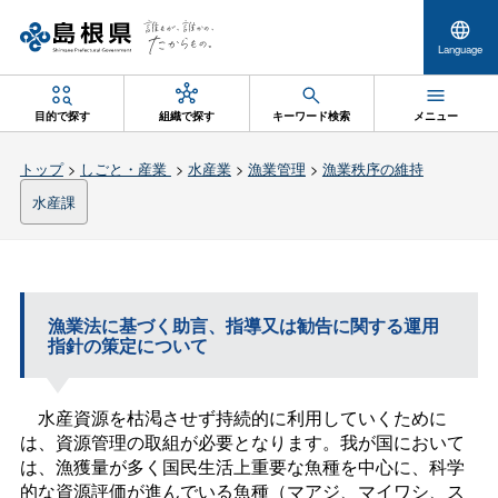
Language
目的で探す
組織で探す
キーワード検索
メニュー
トップ
>
しごと・産業
>
水産業
>
漁業管理
>
漁業秩序の維持
水産課
漁業法に基づく助言、指導又は勧告に関する運用
指針の策定について
水産資源を枯渇させず持続的に利用していくために
は、資源管理の取組が必要となります。我が国において
は、漁獲量が多く国民生活上重要な魚種を中心に、科学
的な資源評価が進んでいる魚種（マアジ、マイワシ、ス