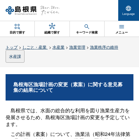
Language
目的で探す
組織で探す
キーワード検索
メニュー
トップ
>
しごと・産業
>
水産業
>
漁業管理
>
漁業秩序の維持
水産課
島根海区漁場計画の変更（素案）に関する意見募
集の結果について
島根県では、水面の総合的な利用を図り漁業生産力を
発展させるため、島根海区漁場計画の変更を予定してい
ます。
この計画（素案）について、漁業法（昭和24年法律第