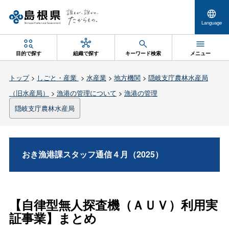
Language
目的で探す
組織で探す
キーワード検索
メニュー
トップ
>
しごと・産業
>
水産業
>
地方機関
>
隠岐支庁農林水産局
（旧水産局）
>
漁港の管理について
>
漁港の管理
隠岐支庁農林水産局
おき漁港課スタッフ通信４月（2025）
【自律型無人探査機（ＡＵＶ）利用実
証事業】まとめ