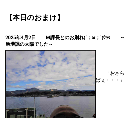
【本日のおまけ】
2025年4月2日
Ｍ課長とのお別れ(´；ω；`)ｳｩｩ
～
漁港課の太陽でした～
「おさら
ばぇ・・・」