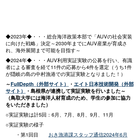
◆2023年◆・・・総合海洋政策本部で「AUVの社会実装
に向けた戦略」決定～2030年までにAUV産業が育成さ
れ、海外展開まで可能を目指す～
◆2024年◆・・・AUV利用実証実験の公募を行い、有識
者による審査を経て11件の応募から4件を選定（うち1件
が隠岐の島の中村漁港での実証実験となりました！）
～
FullDepth（外部サイト）
・
エイト日本技術開発（外部
サイト）
・島根県が連携して実証実験を行いました～
（鳥取大学には海洋人材育成のため、学生の参加に協力
をいただきました）
○実証実験は計5回：6月、7月、8月、9月、11月
○実証実験の様子
・第1回目
おき漁港課スタッフ通信2024年6月