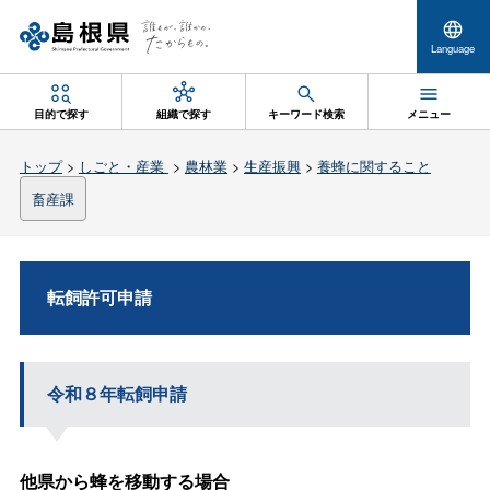
Language
目的で探す
組織で探す
キーワード検索
メニュー
トップ
>
しごと・産業
>
農林業
>
生産振興
>
養蜂に関すること
畜産課
転飼許可申請
令和８年転飼申請
他県から蜂を移動する場合