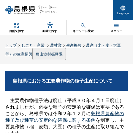
Language
目的で探す
組織で探す
キーワード検索
メニュー
トップ
>
しごと・産業
>
農林業
>
生産振興
>
農産（米・麦・大豆
等）の生産振興
農山漁村振興課
島根県における主要農作物の種子生産について
主要農作物種子法は廃止（平成３０年４月１日廃止）
されましたが、必要な種子の安定的な確保は重要である
ことから、島根県では令和２年１２月に
島根県農産物の
種子及び種苗の安定的な確保に関する条例
を制定し、主
要農作物（稲、麦類、大豆）の種子の生産に取り組んで
います。