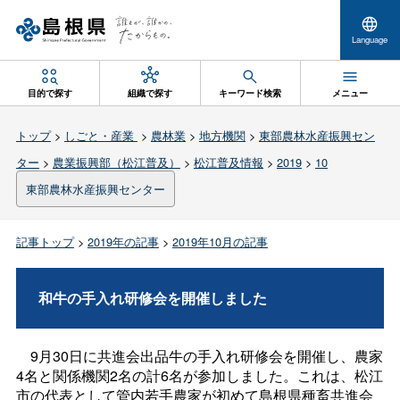
Language
目的で探す
組織で探す
キーワード検索
メニュー
トップ
>
しごと・産業
>
農林業
>
地方機関
>
東部農林水産振興セン
ター
>
農業振興部（松江普及）
>
松江普及情報
>
2019
>
10
東部農林水産振興センター
記事トップ
>
2019年の記事
>
2019年10月の記事
和牛の手入れ研修会を開催しました
9月30日に共進会出品牛の手入れ研修会を開催し、農家
4名と関係機関2名の計6名が参加しました。これは、松江
市の代表として管内若手農家が初めて島根県種畜共進会