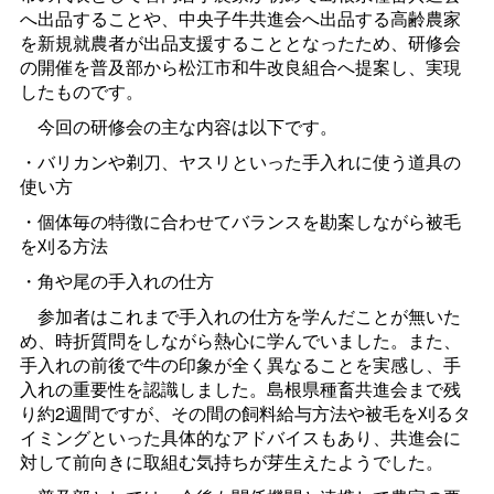
へ出品することや、中央子牛共進会へ出品する高齢農家
を新規就農者が出品支援することとなったため、研修会
の開催を普及部から松江市和牛改良組合へ提案し、実現
したものです。
今回の研修会の主な内容は以下です。
・バリカンや剃刀、ヤスリといった手入れに使う道具の
使い方
・個体毎の特徴に合わせてバランスを勘案しながら被毛
を刈る方法
・角や尾の手入れの仕方
参加者はこれまで手入れの仕方を学んだことが無いた
め、時折質問をしながら熱心に学んでいました。また、
手入れの前後で牛の印象が全く異なることを実感し、手
入れの重要性を認識しました。島根県種畜共進会まで残
り約2週間ですが、その間の飼料給与方法や被毛を刈るタ
イミングといった具体的なアドバイスもあり、共進会に
対して前向きに取組む気持ちが芽生えたようでした。