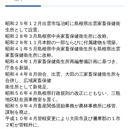
昭和２５年１２月出雲市塩冶町に島根県出雲家畜保健衛
生所として設置。
昭和２８年３月島根県中央家畜保健衛生所に改称。
昭和２８年１１月本館の一部ならびに付属建物を増築。
昭和４１年５月島根県中央家畜保健衛生所を島根県出雲
家畜保健衛生所に改称。
昭和４４年１月家畜保健衛生所再編整備計画に基づき、
庁舎を新築。
昭和４４年８月掛合、出雲、大田の三家畜保健衛生所を
合併し、広域家畜保健
衛生所として新発足。
昭和５６年４月島根県行政規則の改正にともない、三瓶
地区駐在員事務室を置く。
昭和５９年４月畜産関係奨励事務が農林事務所に移管、
課制を廃止。
平成１０年４月管轄変更により大田市及び邇摩郡の１市
２町が管轄外に、