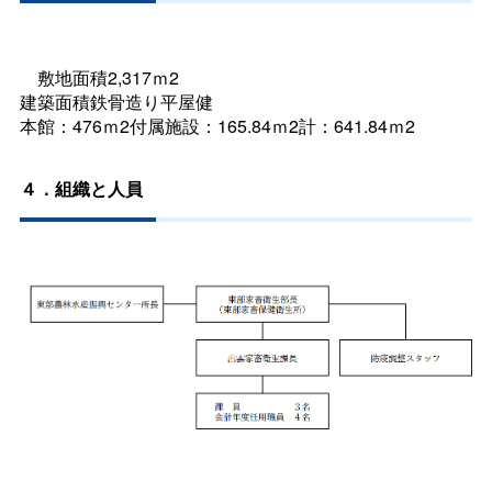
敷地面積2,317ｍ2
建築面積鉄骨造り平屋健
本館：476ｍ2付属施設：165.84ｍ2計：641.84ｍ2
４．組織と人員