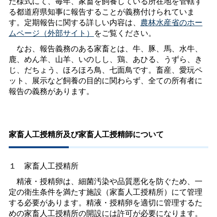
た様式にて、毎年、家畜を飼養している所在地を管轄す
る都道府県知事に報告することが義務付けられていま
す。定期報告に関する詳しい内容は、
農林水産省のホー
ムページ（外部サイト）
をご覧ください。
なお、報告義務のある家畜とは、牛、豚、馬、水牛、
鹿、めん羊、山羊、いのしし、鶏、あひる、うずら、き
じ、だちょう、ほろほろ鳥、七面鳥です。畜産、愛玩ペ
ット、展示など飼養の目的に関わらず、全ての所有者に
報告の義務があります。
家畜人工授精所及び家畜人工授精師について
１
家畜人工授精所
精液・授精卵は、細菌汚染や品質悪化を防ぐため、一
定の衛生条件を満たす施設（家畜人工授精所）にて管理
する必要があります。精液・授精卵を適切に管理するた
めの家畜人工授精所の開設には許可が必要になります。