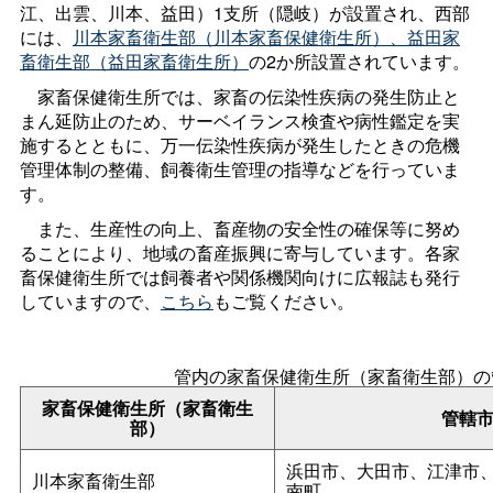
江、出雲、川本、益田）1支所（隠岐）が設置され、西部
には、
川本家畜衛生部（川本家畜保健衛生所）、益田家
畜衛生部（益田家畜衛生所）
の2か所設置されています。
家畜保健衛生所では、家畜の伝染性疾病の発生防止と
まん延防止のため、サーベイランス検査や病性鑑定を実
施するとともに、万一伝染性疾病が発生したときの危機
管理体制の整備、飼養衛生管理の指導などを行っていま
す。
また、生産性の向上、畜産物の安全性の確保等に努め
ることにより、地域の畜産振興に寄与しています。各家
畜保健衛生所では飼養者や関係機関向けに広報誌も発行
していますので、
こちら
もご覧ください。
管内の家畜保健衛生所（家畜衛生部）の
家畜保健衛生所（家畜衛生
管轄
部）
浜田市、大田市、江津市
川本家畜衛生部
南町