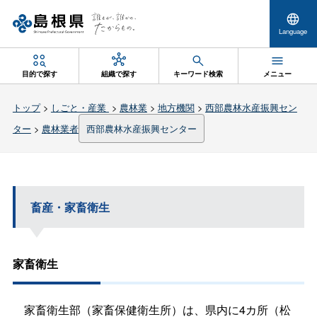
Language
目的で探す
組織で探す
キーワード検索
メニュー
トップ
>
しごと・産業
>
農林業
>
地方機関
>
西部農林水産振興セン
ター
>
農林業者
西部農林水産振興センター
畜産・家畜衛生
家畜衛生
家畜衛生部（家畜保健衛生所）は、県内に4カ所（松