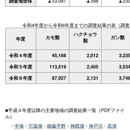
調査地全体
▲33,087
▲398
▲23
令和4年度から令和6年度までの調査結果の表（調
ハクチョウ
カモ類
ガン類
年度
類
令和４年度
45,168
2,012
3,23
令和５年度
113,519
2,405
3,53
令和６年度
87,927
2,131
3,74
■平成４年度以降の主要地域の調査結果一覧（PDFファイ
ル）
・
中海
・
宍道湖
・
能義平野
・
神西湖
・
神戸川
・
高津