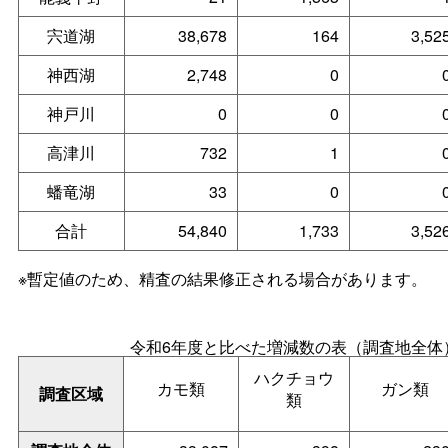
宍道湖
38,678
164
3,52
神西湖
2,748
0
神戸川
0
0
高津川
732
1
蟠竜湖
33
0
合計
54,840
1,733
3,52
※暫定値のため、精査の結果修正される場合があります。
令和6年度と比べた増減数の表（調査地全体
ハクチョウ
カモ類
ガン類
調査区域
類