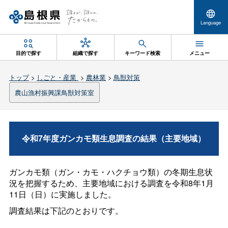
Language
目的で探す
組織で探す
キーワード検索
メニュー
トップ
>
しごと・産業
>
農林業
>
鳥獣対策
農山漁村振興課鳥獣対策室
令和7年度ガンカモ類生息調査の結果（主要地域）
ガンカモ類（ガン・カモ・ハクチョウ類）の冬期生息状
況を把握するため、主要地域における調査を令和8年1月
11日（日）に実施しました。
調査結果は下記のとおりです。