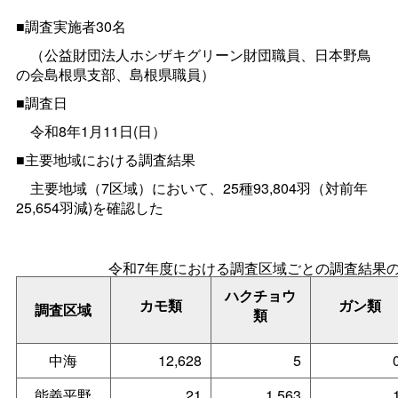
■調査実施者30名
（公益財団法人ホシザキグリーン財団職員、日本野鳥
の会島根県支部、島根県職員）
■調査日
令和8年1月11日(日）
■主要地域における調査結果
主要地域（7区域）において、25種93,804羽（対前年
25,654羽減)を確認した
令和7年度における調査区域ごとの調査結果
ハクチョウ
カモ類
ガン類
調査区域
類
中海
12,628
5
能義平野
21
1,563