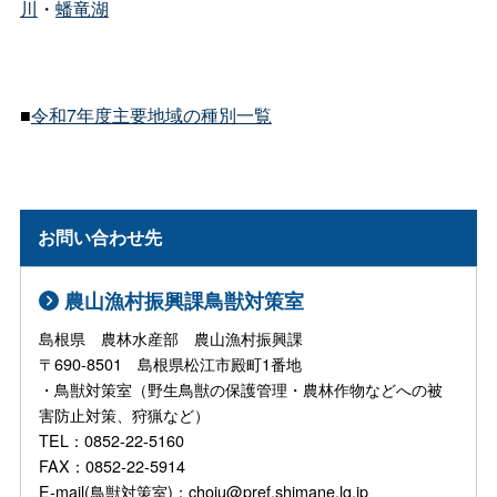
川
・
蟠竜湖
■
令和7年度主要地域の種別一覧
お問い合わせ先
農山漁村振興課鳥獣対策室
島根県 農林水産部 農山漁村振興課
〒690-8501 島根県松江市殿町1番地
・鳥獣対策室（野生鳥獣の保護管理・農林作物などへの被
害防止対策、狩猟など）
TEL：0852-22-5160
FAX：0852-22-5914
E-mail(鳥獣対策室)：choju@pref.shimane.lg.jp