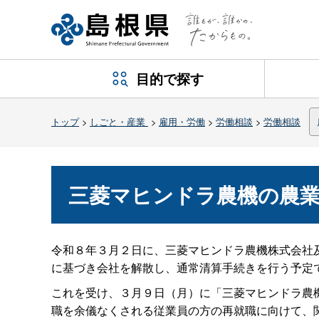
目的で探す
トップ
>
しごと・産業
>
雇用・労働
>
労働相談
>
労働相談
三菱マヒンドラ農機の農
令和８年３月２日に、三菱マヒンドラ農機株式会社
に基づき会社を解散し、通常清算手続きを行う予定
これを受け、３月９日（月）に「三菱マヒンドラ農
職を余儀なくされる従業員の方の再就職に向けて、