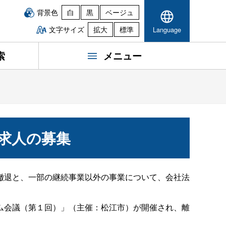
背景色
白
黒
ベージュ
文字サイズ
拡大
標準
Language
索
メニュー
求人の募集
撤退と、一部の継続事業以外の事業について、会社法
ム会議（第１回）」（主催：松江市）が開催され、離