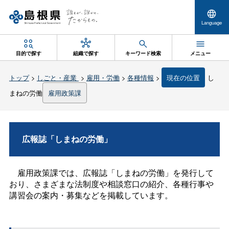
Language
目的で探す
組織で探す
キーワード検索
メニュー
トップ
>
しごと・産業
>
雇用・労働
>
各種情報
>
現在の位置
し
まねの労働
雇用政策課
広報誌「しまねの労働」
雇用政策課では、広報誌「しまねの労働」を発行して
おり、さまざまな法制度や相談窓口の紹介、各種行事や
講習会の案内・募集などを掲載しています。