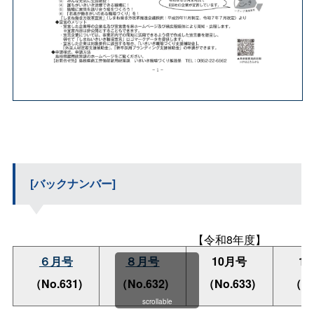
[バックナンバー]
【令和8年度】
６月号
８月号
10月号
1
（No.631)
（No.632)
（No.633)
（No
scrollable