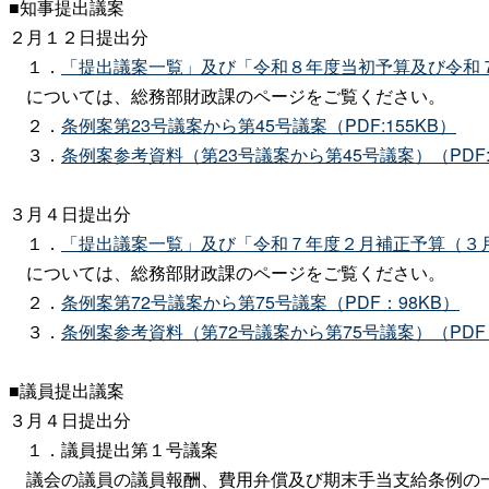
■知事提出議案
２月１２日提出分
１．
「提出議案一覧」及び「令和８年度当初予算及び令和
については、総務部財政課のページをご覧ください。
２．
条例案第23号議案から第45号議案（PDF:155KB）
３．
条例案参考資料（第23号議案から第45号議案）（PDF:
３月４日提出分
１．
「提出議案一覧」及び「令和７年度２月補正予算（３
については、総務部財政課のページをご覧ください。
２．
条例案第72号議案から第75号議案（PDF：98KB）
３．
条例案参考資料（第72号議案から第75号議案）（PDF：
■議員提出議案
３月４日提出分
１．議員提出第１号議案
議会の議員の議員報酬、費用弁償及び期末手当支給条例の