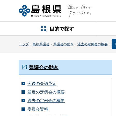
目的で探す
トップ
>
島根県議会
>
県議会の動き
>
過去の定例会の概要
>
県議会の動き
今後の会議予定
最近の定例会の概要
過去の定例会の概要
委員会資料