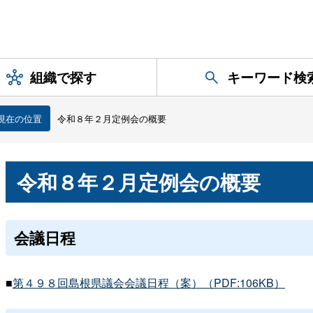
組織で探す
キーワード検
現在の位置
令和８年２月定例会の概要
令和８年２月定例会の概要
会議日程
■
第４９８回島根県議会会議日程（案）（PDF:106KB）