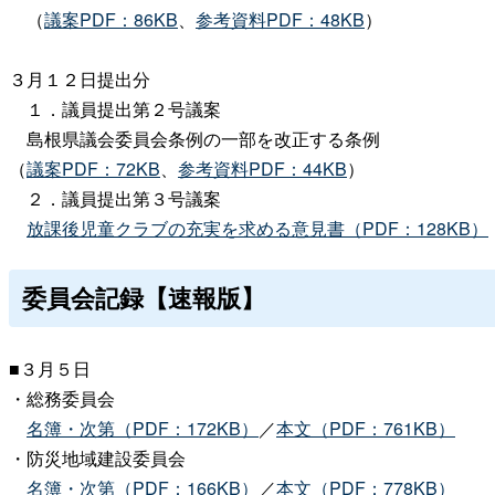
（
議案PDF：86KB
、
参考資料PDF：48KB
）
３月１２日提出分
１．議員提出第２号議案
島根県議会委員会条例の一部を改正する条例
（
議案PDF：72KB
、
参考資料PDF：44KB
）
２．議員提出第３号議案
放課後児童クラブの充実を求める意見書（PDF：128KB）
委員会記録【速報版】
■３月５日
・総務委員会
名簿・次第（PDF：172KB）
／
本文（PDF：761KB）
・防災地域建設委員会
名簿・次第（PDF：166KB）
／
本文（PDF：778KB）