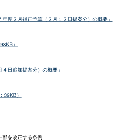
７年度２月補正予算（２月１２日提案分）の概要」
98KB）
月４日追加提案分）の概要」
39KB）
一部を改正する条例