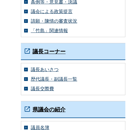
条例等・意見書・決議
議会による政策提言
請願・陳情の審査状況
「竹島」関連情報
議長コーナー
議長あいさつ
歴代議長・副議長一覧
議長交際費
県議会の紹介
議員名簿