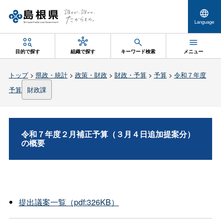
Language
目的で探す
組織で探す
キーワード検索
メニュー
トップ
>
県政・統計
>
政策・財政
>
財政・予算
>
予算
>
令和７年度
予算
財政課
令和７年度２月補正予算（３月４日追加提案分）
の概要
提出議案一覧（pdf:326KB）