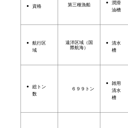
潤滑
第三種漁船
資格
油槽
遠洋区域（国
航行区
清水
際航海）
域
槽
雑用
総トン
６９９トン
清水
数
槽