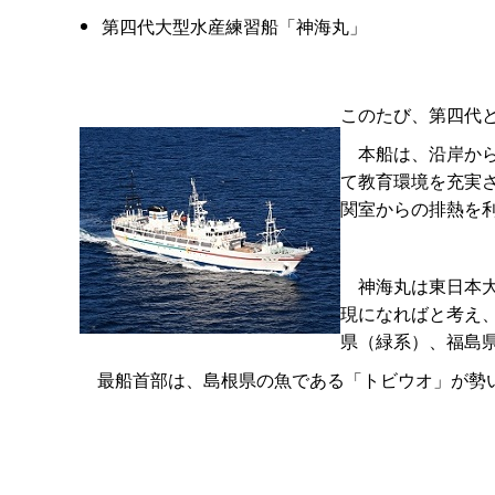
第四代大型水産練習船「神海丸」
このたび、第四代
本船は、沿岸から
て教育環境を充実
関室からの排熱を
神海丸は東日本大
現になればと考え
県（緑系）、福島
最船首部は、島根県の魚である「トビウオ」が勢