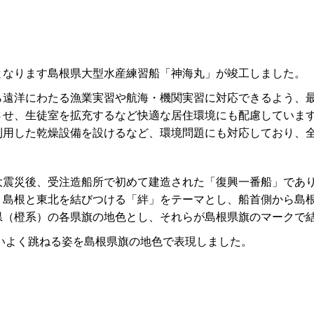
となります島根県大型水産練習船「神海丸」が竣工しました。
遠洋にわたる漁業実習や航海・機関実習に対応できるよう、最
させ、生徒室を拡充するなど快適な居住環境にも配慮していま
利用した乾燥設備を設けるなど、環境問題にも対応しており、
震災後、受注造船所で初めて建造された「復興一番船」であり
、島根と東北を結びつける「絆」をテーマとし、船首側から島
県（橙系）の各県旗の地色とし、それらが島根県旗のマークで
いよく跳ねる姿を島根県旗の地色で表現しました。