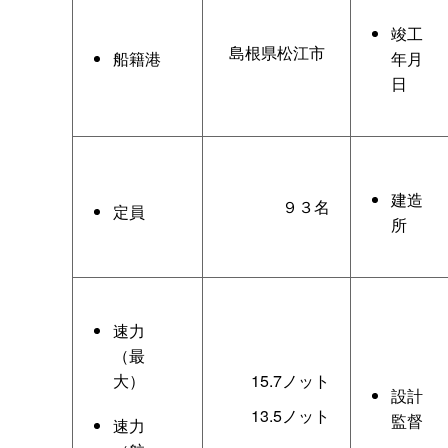
竣工
島根県松江市
船籍港
年月
日
建造
９３名
定員
所
速力
（最
大）
15.7ノット
設計
13.5ノット
監督
速力