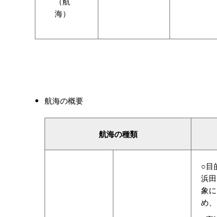
（航
海）
航海の概要
航海の種類
○目
浜田
象に
め、