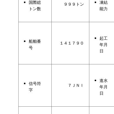
国際総
凍結
９９９トン
トン数
能力
起工
船舶番
１４１７９０
年月
号
日
進水
信号符
７ＪＮＩ
年月
字
日