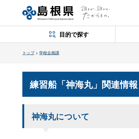
目的で探す
トップ
>
学校企画課
練習船「神海丸」関連情報
神海丸について