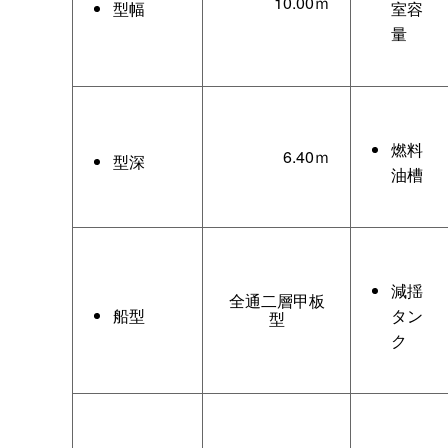
10.00ｍ
型幅
室容
量
燃料
6.40ｍ
型深
油槽
減揺
全通二層甲板
船型
タン
型
ク