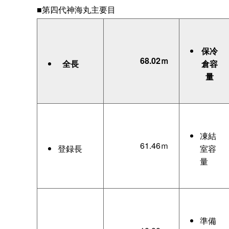
■第四代神海丸主要目
保冷
68.02ｍ
全長
倉容
量
凍結
61.46ｍ
登録長
室容
量
準備