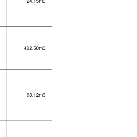
24.15m3
402.58m3
63.12m3