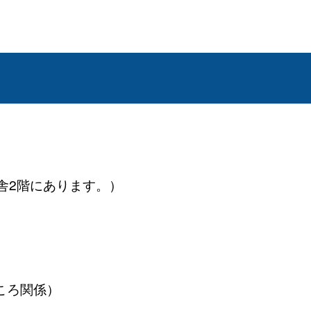
舎2階にあります。）
（こっころ関係）