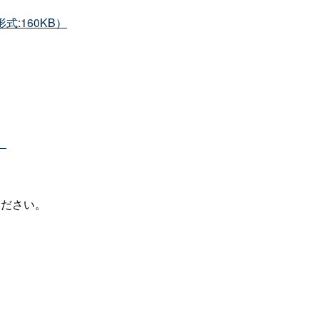
式:160KB）
。
）
ください。