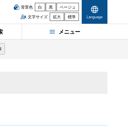
背景色
白
黒
ベージュ
文字サイズ
拡大
標準
Language
索
メニュー
課