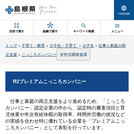
Language
目的で探す
組織で探す
キーワード検索
メニュー
トップ
>
子育て・教育
>
少子化・子育て
>
少子化
>
仕事と家庭の両
立支援
>
こっころカンパニー
女性活躍推進課
R2プレミアムこっころカンパニー
仕事と家庭の両立支援をより進めるため、「こっころ
カンパニー」認定企業の中から、認定時の審査項目と育
児休業や年次有給休暇の取得率、時間外労働の状況など
の実績を合わせ特に優れている企業を「プレミアムこっ
ころカンパニー」として表彰を行っています。