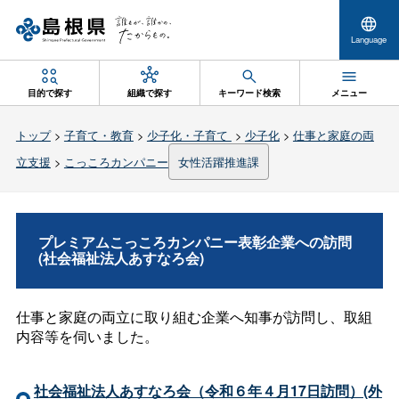
Language
目的で探す
組織で探す
キーワード検索
メニュー
トップ
>
子育て・教育
>
少子化・子育て
>
少子化
>
仕事と家庭の両
立支援
>
こっころカンパニー
女性活躍推進課
プレミアムこっころカンパニー表彰企業への訪問
(社会福祉法人あすなろ会)
仕事と家庭の両立に取り組む企業へ知事が訪問し、取組
内容等を伺いました。
社会福祉法人あすなろ会（令和６年４月17日訪問）(外