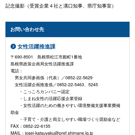
記念撮影（受賞企業４社と溝口知事、県庁知事室）
お問い合わせ先
女性活躍推進課
〒690-8501 島根県松江市殿町1番地
島根県政策企画局女性活躍推進課
電話：
男女共同参画係（代表）／0852-22-5629
女性活躍企画推進係／0852-22-5463、5245
・こっころカンパニー認定
・しまね女性の活躍応援企業登録
・女性活躍のための働きやすい環境整備支援事業費補
助金
・子育て・介護と両立しやすい職場づくり奨励金など
FAX：0852-22-6155
MAIL：josei-katsuyaku@pref.shimane.lg.jp