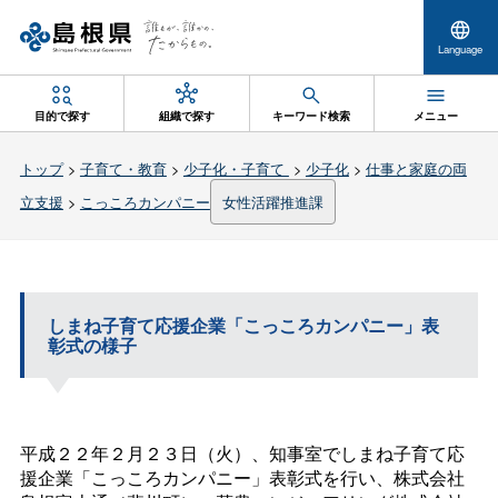
Language
目的で探す
組織で探す
キーワード検索
メニュー
トップ
>
子育て・教育
>
少子化・子育て
>
少子化
>
仕事と家庭の両
立支援
>
こっころカンパニー
女性活躍推進課
しまね子育て応援企業「こっころカンパニー」表
彰式の様子
平成２２年２月２３日（火）、知事室でしまね子育て応
援企業「こっころカンパニー」表彰式を行い、株式会社