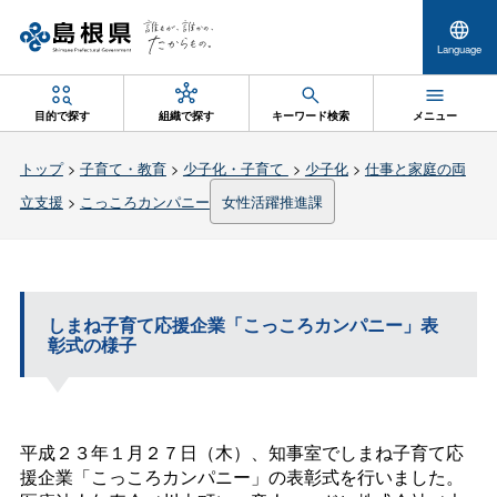
Language
目的で探す
組織で探す
キーワード検索
メニュー
トップ
>
子育て・教育
>
少子化・子育て
>
少子化
>
仕事と家庭の両
立支援
>
こっころカンパニー
女性活躍推進課
しまね子育て応援企業「こっころカンパニー」表
彰式の様子
平成２３年１月２７日（木）、知事室でしまね子育て応
援企業「こっころカンパニー」の表彰式を行いました。