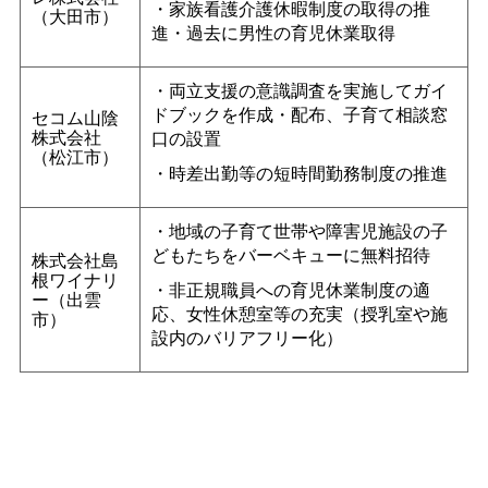
・家族看護介護休暇制度の取得の推
（大田市）
進・過去に男性の育児休業取得
・両立支援の意識調査を実施してガイ
ドブックを作成・配布、子育て相談窓
セコム山陰
株式会社
口の設置
（松江市）
・時差出勤等の短時間勤務制度の推進
・地域の子育て世帯や障害児施設の子
どもたちをバーベキューに無料招待
株式会社島
根ワイナリ
・非正規職員への育児休業制度の適
ー（出雲
応、女性休憩室等の充実（授乳室や施
市）
設内のバリアフリー化）