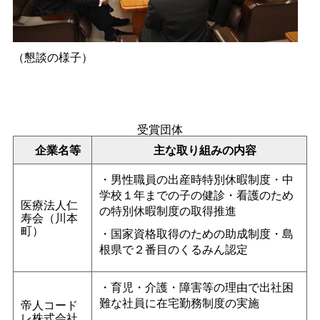
（懇談の様子）
受賞団体
企業名等
主な取り組みの内容
・男性職員の出産時特別休暇制度・中
学校１年までの子の健診・看護のため
医療法人仁
の特別休暇制度の取得推進
寿会（川本
町）
・国家資格取得のための助成制度・島
根県で２番目のくるみん認定
・育児・介護・障害等の理由で出社困
難な社員に在宅勤務制度の実施
帝人コード
レ株式会社