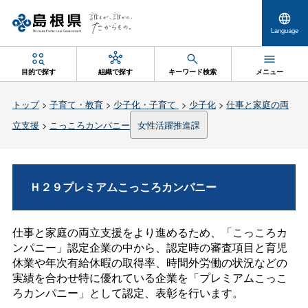
Language
目的で探す
組織で探す
キーワード検索
メニュー
トップ
>
子育て・教育
>
少子化・子育て
>
少子化
>
仕事と家庭の両
立支援
>
こっころカンパニー
女性活躍推進課
Ｈ２９プレミアムこっころカンパニー
仕事と家庭の両立支援をより進めるため、「こっころカ
ンパニー」認定企業の中から、認定時の審査項目と育児
休業や年次有給休暇の取得率、時間外労働の状況などの
実績を合わせ特に優れている企業を「プレミアムこっこ
ろカンパニー」として認定、表彰を行います。