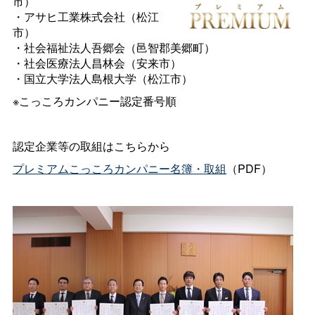
市）
・アサヒ工業株式会社（松江
市）
・社会福祉法人吾郷会（邑智郡美郷町）
・社会医療法人昌林会（安来市）
・国立大学法人島根大学（松江市）
※こっころカンパニー認定番号順
認定企業等の取組はこちらから
プレミアムこっころカンパニー名簿・取組
（PDF）