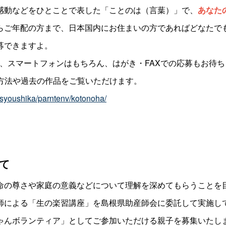
感動などをひとことで表した「ことのは（言葉）」で、
あなた
らご年配の方まで、日本国内にお住まいの方であればどなたで
募できますよ。
、スマートフォンはもちろん、はがき・FAXでの応募もお待
方法や過去の作品をご覧いただけます。
/syoushika/parntenv/kotonoha/
て
命の尊さや家庭の意義などについて理解を深めてもらうことを
師による「生の楽習講座」を島根県助産師会に委託して実施し
ゃんボランティア」としてご参加いただける親子を募集いたし