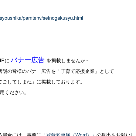
a/syoushika/parntenv/seinogakusyu.html
バナー広告
Pに
を掲載しませんか～
店舗の皆様のバナー広告を「子育て応援企業」として
てごしてしまね」に掲載しております。
活用ください。
る場合には、事前に
「登録変更届（Word）」
の提出をお願いし