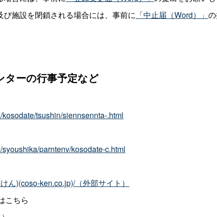
及び施設を閉鎖される場合には、事前に
「中止届（Word）」
の
ンターの行事予定など
a/kosodate/tsushin/siennsennta-.html
a/syoushika/parntenv/kosodate-c.html
oso-ken.co.jp)/（外部サイト）
はこちら
イト）