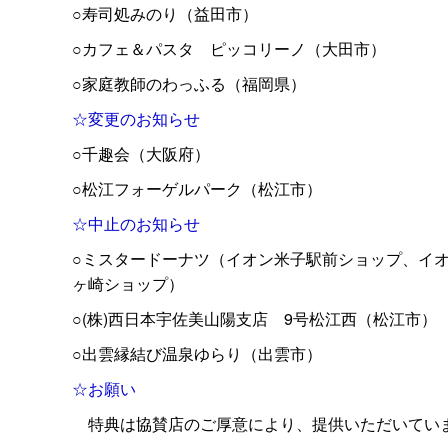
○寿司処みのり（益田市）
○カフェ＆パス
タ
ピッコリーノ（大田市）
○家庭教師のわっふる（福岡県）
☆変更のお知らせ
○千趣会（大阪府）
○松江フォーゲルパーク（松江市）
☆中止のお知らせ
○ミスタードーナツ（イオン米子駅前ショップ、イオ
ヶ崎ショップ）
○(株)西日本宇佐美山陽支
店
9号松江西（松江市）
○出雲縁結び温泉ゆらり（出雲市）
☆お願い
特典は協賛店のご厚意により、提供いただいてい