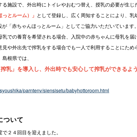
する施設で、外出時にトイレやおむつ替え、授乳の必要が生じ
ほっとルーム）」
として登録し、広く周知することにより、乳
4施設が「赤ちゃんほっとルーム」としてご協力いただいています
母乳での養育を希望される場合、入院中の赤ちゃんに母乳を届
意見や外出先で搾乳をする場合でも一人で利用することにため
、島根県では、
「搾乳」を導入し、外出時でも安心して搾乳ができるよ
/syoushika/parntenv/siensisetu/babyhottoroom.html
について
度で２４回目を迎えました。