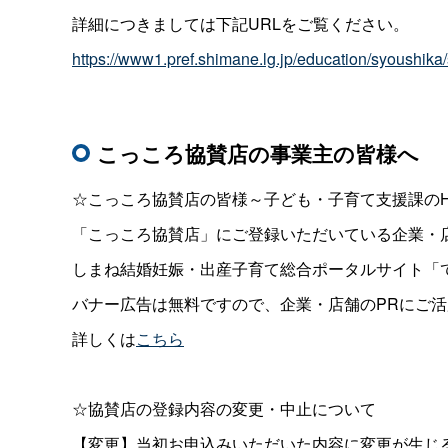
詳細につきましては下記URLをご覧ください。
https://www1.pref.shimane.lg.jp/education/syoushik
こっころ協賛店の事業主の皆様へ
☆こっころ協賛店の皆様～子ども・子育て支援課のH
「こっころ協賛店」にご登録いただいている企業・
しまね結婚妊娠・出産子育て総合ポータルサイト「
バナー広告は無料ですので、企業・店舗のPRにご
詳しくは
こちら
☆協賛店の登録内容の変更・中止について
【変更】当初お申込みいただいた内容に変更が生じ