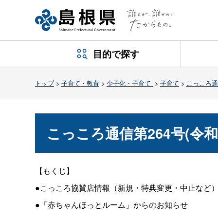
目的で探す
トップ
>
子育て・教育
>
少子化・子育て
>
子育て
>
こっころ通
こっころ通信第264号(令和
【もくじ】
●こっころ協賛店情報（新規・特典変更・中止など
●「赤ちゃんほっとルーム」からのお知らせ