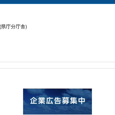
(県庁分庁舎)