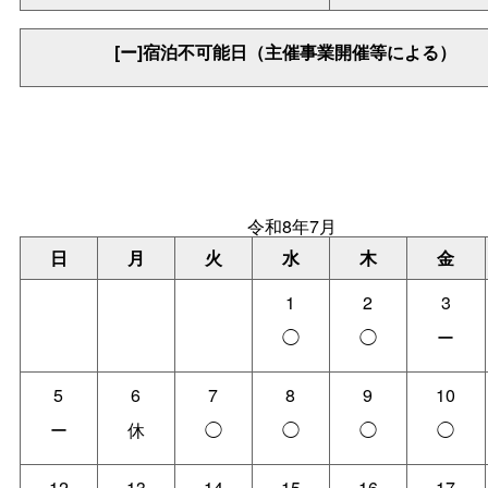
[ー]宿泊不可能日（主催事業開催等による）
令和8年7月
日
月
火
水
木
金
1
2
3
◯
◯
ー
5
6
7
8
9
10
ー
休
◯
◯
◯
◯
12
13
14
15
16
17