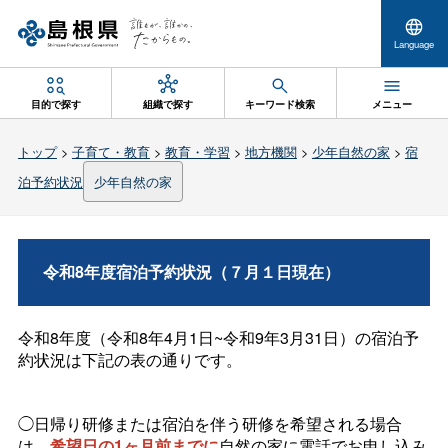
Language
目的で探す
組織で探す
キーワード検索
メニュー
トップ
>
子育て・教育
>
教育・学習
>
地方機関
>
少年自然の家
>
宿
泊予約状況
少年自然の家
令和8年度宿泊予約状況（７月１日現在）
令和8年度（令和8年4月1日~令和9年3月31日）の宿泊予
約状況は下記の表の通りです。
◯日帰り研修または宿泊を伴う研修を希望される場合
は、
希望日の1ヶ月前までに
自然の家に電話でお申し込み