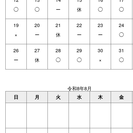
◯
◯
ー
休
◯
◯
19
20
21
22
23
24
×
ー
休
ー
ー
◯
26
27
28
29
30
31
ー
休
◯
◯
×
◯
令和8年8月
日
月
火
水
木
金