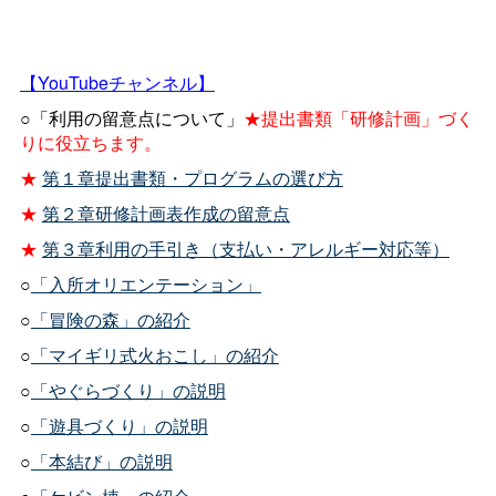
【YouTubeチャンネル】
○「利用の留意点について」
★提出書類「研修計画」づく
りに役立ちます。
★
第１章提出書類・プログラムの選び方
★
第２章研修計画表作成の留意点
★
第３章利用の手引き（支払い・アレルギー対応等）
○
「入所オリエンテーション」
○
「冒険の森」の紹介
○
「マイギリ式火おこし」の紹介
○
「やぐらづくり」の説明
○
「遊具づくり」の説明
○
「本結び」の説明