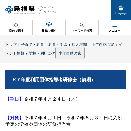
Language
目的で探す
組織で探す
キーワード検索
メニュー
トップ
>
子育て・教育
>
教育・学習
>
地方機関
>
少年自然の家
>
イ
ベント情報
>
学校・利用団体
少年自然の家
R７年度利用団体指導者研修会（前期）
【期日】
令和７年４月２４日（木）
【対象】
令和７年４月１日～令和７年８月３１日に入所
予定の学校や団体の研修担当者