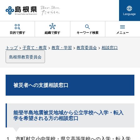
Language
目的で探す
組織で探す
キーワード検索
メニュー
トップ
>
子育て・教育
>
教育・学習
>
教育委員会
>
相談窓口
島根県教育委員会
被災者への支援相談窓口
能登半島地震被災地域から公立学校へ入学・転入
学を希望される方の相談窓口
１．市町村立小中学校・県立高等学校への入学・転入学