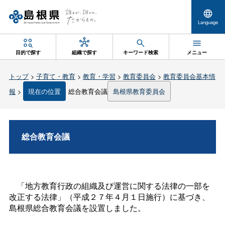
Language
目的で探す
組織で探す
キーワード検索
メニュー
トップ
>
子育て・教育
>
教育・学習
>
教育委員会
>
教育委員会基本情
報
>
現在の位置
総合教育会議
島根県教育委員会
総合教育会議
「地方教育行政の組織及び運営に関する法律の一部を
改正する法律」（平成２７年４月１日施行）に基づき、
島根県総合教育会議を設置しました。