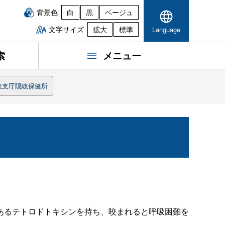
背景色
白
黒
ベージュ
文字サイズ
拡大
標準
Language
索
メニュー
岐支庁隠岐保健所
あるテトロドトキシンを持ち、咬まれると呼吸困難を