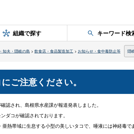
組織で探す
キーワード検
・知夫・隠岐の島
>
飲食店・食品製造加工
>
お知らせ・食中毒防止等
隠
コにご注意ください。
が確認され、島根県水産課が報道発表しました。
モンダコが確認されております。
亜熱帯域に生息する小型の美しいタコで、唾液には神経毒で