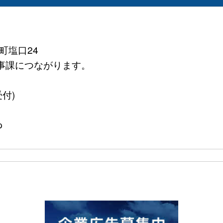
町塩口24
務医事課につながります。
受付)
p