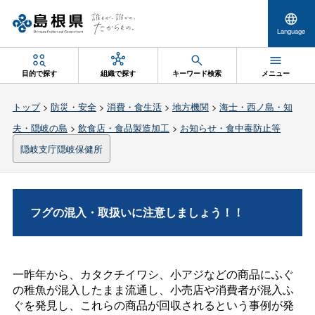
Language
目的で探す
組織で探す
キーワード検索
メニュー
トップ
>
防災・安全
>
消費・食生活
>
地方機関
>
海士・西ノ島・知
夫・隠岐の島
>
飲食店・食品製造加工
>
お知らせ・食中毒防止等
隠岐支庁隠岐保健所
フグの混入・取扱いに注意しましょう！！
一昨年から、カタクチイワシ、小アジなどの商品にふぐ
の稚魚が混入したまま流通し、小売店や消費者が混入ふ
ぐを発見し、これらの商品が回収されるという事例が発