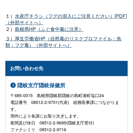
１）
水産庁チラシ（フグの混入にご注意ください）[PDF]
（外部サイトへ）
２）
島根県HP（ふぐ食中毒に注意）
３）厚生労働省HP（自然毒のリスクプロファイル：魚
類：フグ毒）（外部サイトへ）
お問い合わせ先
隠岐支庁隠岐保健所
〒685-0015 島根県隠岐郡隠岐の島町港町塩口24
電話番号 08512-2-9701(代表) 総務医事課につながりま
す。
用件により各課にお取り次ぎします。
夜間及び休日 08512-2-9695(隠岐支庁受付)
ファクシミリ 08512-2-9716