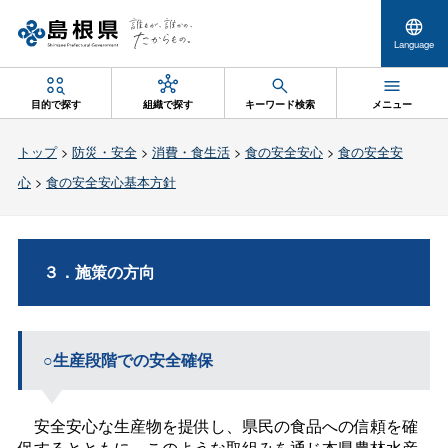
Language
目的で探す
組織で探す
キーワード検索
メニュー
トップ
>
防災・安全
>
消費・食生活
>
食の安全安心
>
食の安全安
心
>
食の安全安心基本方針
３．施策の方向
○生産段階での安全確保
安全安心な生産物を提供し、県民の食品への信頼を確
保するとともに、このような取組みを通じ本県農林水産