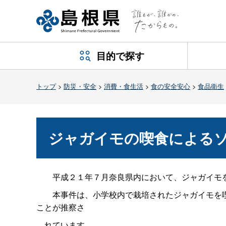
目的で探す
トップ
>
防災・安全
>
消費・食生活
>
食の安全安心
>
食品衛生
ジャガイモの喫食による
平成２１年７月奈良県内において、ジャガイモを
本事件は、小学校内で栽培されたジャガイモを喫
ことが推察さ
れています。