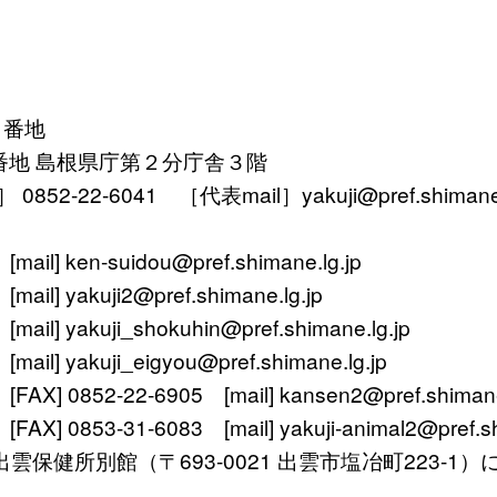
１番地
番地 島根県庁第２分庁舎３階
52-22-6041 ［代表mail］yakuji@pref.shimane.l
ken-suidou@pref.shimane.lg.jp
yakuji2@pref.shimane.lg.jp
 yakuji_shokuhin@pref.shimane.lg.jp
 yakuji_eigyou@pref.shimane.lg.jp
 0852-22-6905 [mail] kansen2@pref.shimane.
0853-31-6083 [mail] yakuji-animal2@pref.shi
〒693-0021 出雲市塩冶町223-1）に