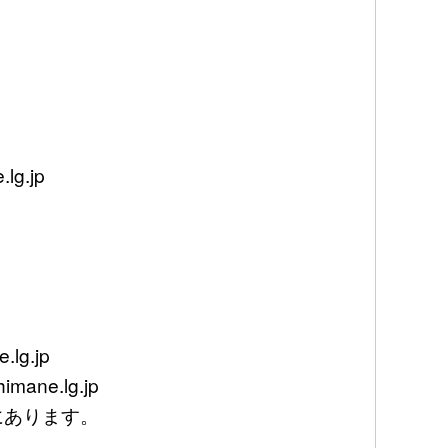
g.jp
lg.jp
mane.lg.jp
あります。