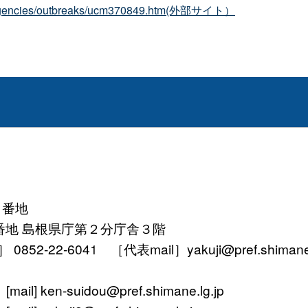
emergencies/outbreaks/ucm370849.htm(外部サイト）
１番地
番地 島根県庁第２分庁舎３階
52-22-6041 ［代表mail］yakuji@pref.shimane.l
ken-suidou@pref.shimane.lg.jp