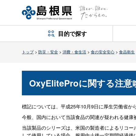
目的で探す
トップ
>
防災・安全
>
消費・食生活
>
食の安全安心
>
食品衛生
OxyEliteProに関す
標記については、平成25年10月9日に厚生労働省
今般、国内において当該食品の関連が疑われる健康被
当該製品のシリーズは、米国の製造者によるリコー
して使用している場合、服用中止後一定期間経過後