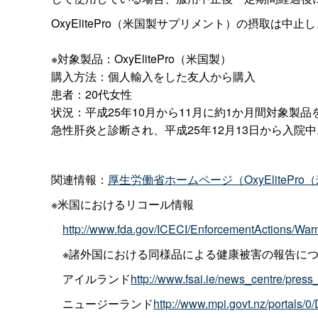
OxyElitePro（米国製サプリメント）の摂取
※対象製品：OxyElitePro（米国製）
購入方法：個人輸入をした友人から購入
患者：20代女性
状況：平成25年10月から11月に約1か月間対象製
急性肝炎と診断され、平成25年12月13日から入院
関連情報：
厚生労働省ホームページ（OxyElite
※米国におけるリコール情報
http://www.fda.gov/ICECI/EnforcementAction
※諸外国における同様品による健康被害の報告に
アイルランド
http://www.fsai.ie/news_centre/p
ニュージーランド
http://www.mpi.govt.nz/portal