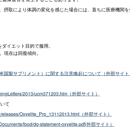
は中止し、摂取により体調の変化を感じた場合には、直ちに医療機関
品をダイエット目的で服用。
中。現在は回復傾向。
Pro（米国製サプリメント）に関する注意喚起について（外部サイト
s/WarningLetters/2013/ucm371203.htm（外部サイト）
ついて
ress_releases/Oxyelite_Pro_13112013.html（外部サイト）
s/0/Documents/food/dg-statement-oxyelite.pdf(外部サイト）