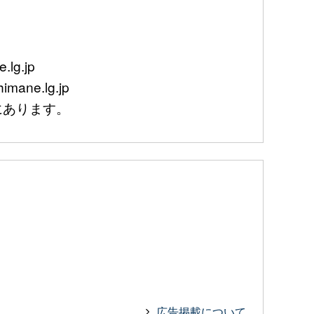
lg.jp
mane.lg.jp
あります。
広告掲載について