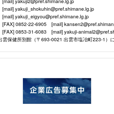
yakuji2@pref.shimane.lg.jp
 yakuji_shokuhin@pref.shimane.lg.jp
 yakuji_eigyou@pref.shimane.lg.jp
 0852-22-6905 [mail] kansen2@pref.shimane.
0853-31-6083 [mail] yakuji-animal2@pref.shi
〒693-0021 出雲市塩冶町223-1）に