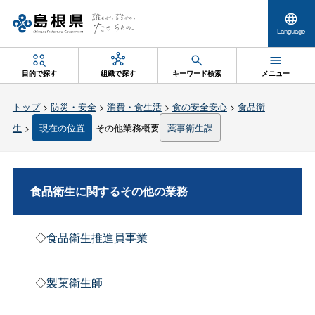
Language
目的で探す
組織で探す
キーワード検索
メニュー
トップ
>
防災・安全
>
消費・食生活
>
食の安全安心
>
食品衛
生
>
現在の位置
その他業務概要
薬事衛生課
食品衛生に関するその他の業務
◇
食品衛生推進員事業
◇
製菓衛生師