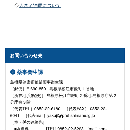
◇
カネミ油症について
お問い合わせ先
薬事衛生課
島根県健康福祉部薬事衛生課
［郵便］〒690-8501 島根県松江市殿町１番地
［所在地(宅配便)］ 島根県松江市殿町２番地 島根県庁第２
分庁舎３階
［代表TEL］0852-22-6180 ［代表FAX］ 0852-22-
6041 ［代表mail］yakuji@pref.shimane.lg.jp
［室・係の連絡先］
■水道係 [TEL] 0852-22-5263 [mail] ken-