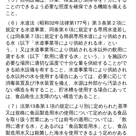
ことのできるよう必要な照度を確保できる機能を備える
こと。
（６）水道法（昭和32年法律第177号）第３条第２項に
規定する水道事業、同条第６項に規定する専用水道若し
くは同条第７項に規定する簡易専用水道により供給され
る水（以下「水道事業等により供給される水」とい
う。）又は水道事業等により供給される水以外の飲用に
適する水（以下「飲用に適する水」という。）を施設の
必要な場所に適切な温度で十分な量を供給することがで
きる給水設備を有すること。水道事業等により供給され
る水以外の水を使用する場合にあっては、必要に応じて
消毒装置及び浄水装置を備え、水源は外部から汚染され
ない構造を有すること。貯水槽を使用する場合にあって
は、食品衛生上支障のない構造であること。
（７）法第13条第１項の規定により別に定められた基準
又は規格に食品製造用水の使用について定めがある食品
を取り扱う営業にあっては前号の適用については、「飲
用に適する水」とあるのは「食品製造用水」とし、食品
製造用水又は殺菌した海水を使用できるよう定めがある