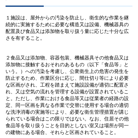
１施設は、屋外からの汚染を防止し、衛生的な作業を継
続的に実施するために必要な構造又は設備、機械器具の
配置及び食品又は添加物を取り扱う量に応じた十分な広
さを有すること。
２食品又は添加物、容器包装、機械器具その他食品又は
添加物に接触するおそれのあるもの（以下「食品等」と
いう。）への汚染を考慮し、公衆衛生上の危害の発生を
防止するため、作業区分に応じ、間仕切り等により必要
な区画がされ、工程を踏まえて施設設備が適切に配置さ
れ、又は空気の流れを管理する設備が設置されているこ
と。ただし、作業における食品等又は従業者の経路の設
定、同一区画を異なる作業で交替に使用する場合の適切
な洗浄消毒の実施等により、必要な衛生管理措置が講じ
られている場合はこの限りではない。なお、住居その他
食品等を取り扱うことを目的としない室又は場所が同一
の建物にある場合、それらと区画されていること。