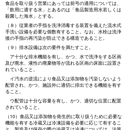
食品を取り扱う営業にあっては前号の適用については、
「飲用に適する水」とあるのは「食品製造用水若しくは
殺菌した海水」とする。
（８）従業者の手指を洗浄消毒する装置を備えた流水式
手洗い設備を必要な個数有すること。なお、水栓は洗浄
後の手指の再汚染が防止できる構造であること。
（９）排水設備は次の要件を満たすこと。
ア十分な排水機能を有し、かつ、水で洗浄をする区画
及び廃水、液性の廃棄物等が流れる区画の床面に設置さ
れていること。
イ汚水の逆流により食品又は添加物を汚染しないよう
配管され、かつ、施設外に適切に排出できる機能を有す
ること。
ウ配管は十分な容量を有し、かつ、適切な位置に配置
されていること。
（10）食品又は添加物を衛生的に取り扱うために必要な
機能を有する冷蔵又は冷凍設備を必要に応じて有するこ
と。製造及び保存の際の冷蔵又は冷凍については、法第