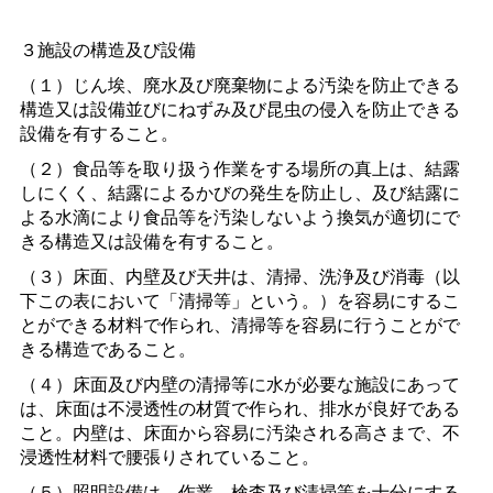
３施設の構造及び設備
（１）じん埃、廃水及び廃棄物による汚染を防止できる
構造又は設備並びにねずみ及び昆虫の侵入を防止できる
設備を有すること。
（２）食品等を取り扱う作業をする場所の真上は、結露
しにくく、結露によるかびの発生を防止し、及び結露に
よる水滴により食品等を汚染しないよう換気が適切にで
きる構造又は設備を有すること。
（３）床面、内壁及び天井は、清掃、洗浄及び消毒（以
下この表において「清掃等」という。）を容易にするこ
とができる材料で作られ、清掃等を容易に行うことがで
きる構造であること。
（４）床面及び内壁の清掃等に水が必要な施設にあって
は、床面は不浸透性の材質で作られ、排水が良好である
こと。内壁は、床面から容易に汚染される高さまで、不
浸透性材料で腰張りされていること。
（５）照明設備は、作業、検査及び清掃等を十分にする