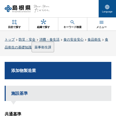
Language
目的で探す
組織で探す
キーワード検索
メニュー
トップ
>
防災・安全
>
消費・食生活
>
食の安全安心
>
食品衛生
>
食
品衛生の基礎知識
薬事衛生課
添加物製造業
施設基準
共通基準