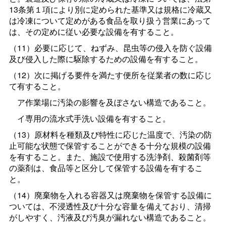
13条第１項により別に定められた基準又は規格に冷蔵又
は冷凍について定めがある食品を取り扱う営業にあって
は、その定めに従い必要な設備を有すること。
（11）必要に応じて、ねずみ、昆虫等の侵入を防ぐ設備
及び侵入した際に駆除するための設備を有すること。
（12）次に掲げる要件を満たす便所を従業者の数に応じ
て有すること。
ア作業場に汚染の影響を及ぼさない構造であること。
イ専用の流水式手洗い設備を有すること。
（13）原材料を種類及び特性に応じた温度で、汚染の防
止可能な状態で保管することができる十分な規模の設備
を有すること。また、施設で使用する洗浄剤、殺菌剤等
の薬剤は、食品等と区分して保管する設備を有するこ
と。
（14）廃棄物を入れる容器又は廃棄物を保管する設備に
ついては、不浸透性及び十分な容量を備えており、清掃
がしやすく、汚液及び汚臭が漏れない構造であること。