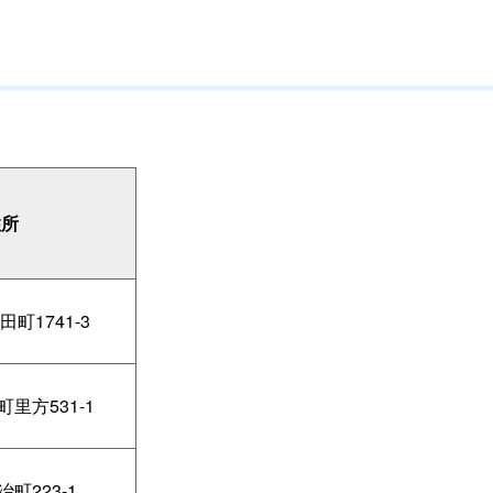
住所
町1741-3
里方531-1
町223-1