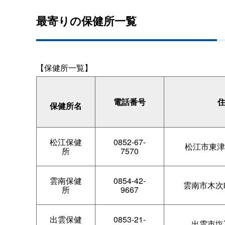
最寄りの保健所一覧
【保健所一覧】
電話番号
保健所名
松江保健
0852-67-
松江市東津田
所
7570
雲南保健
0854-42-
雲南市木次町
所
9667
出雲保健
0853-21-
出雲市塩冶