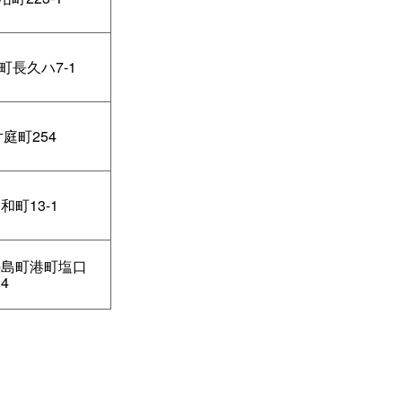
町長久ハ7-1
庭町254
和町13-1
の島町港町塩口
24