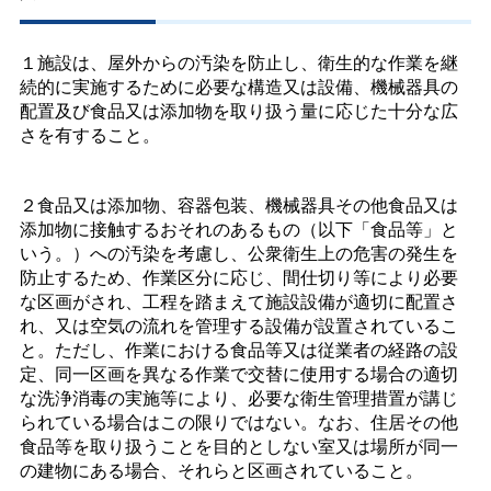
１施設は、屋外からの汚染を防止し、衛生的な作業を継
続的に実施するために必要な構造又は設備、機械器具の
配置及び食品又は添加物を取り扱う量に応じた十分な広
さを有すること。
２食品又は添加物、容器包装、機械器具その他食品又は
添加物に接触するおそれのあるもの（以下「食品等」と
いう。）への汚染を考慮し、公衆衛生上の危害の発生を
防止するため、作業区分に応じ、間仕切り等により必要
な区画がされ、工程を踏まえて施設設備が適切に配置さ
れ、又は空気の流れを管理する設備が設置されているこ
と。ただし、作業における食品等又は従業者の経路の設
定、同一区画を異なる作業で交替に使用する場合の適切
な洗浄消毒の実施等により、必要な衛生管理措置が講じ
られている場合はこの限りではない。なお、住居その他
食品等を取り扱うことを目的としない室又は場所が同一
の建物にある場合、それらと区画されていること。