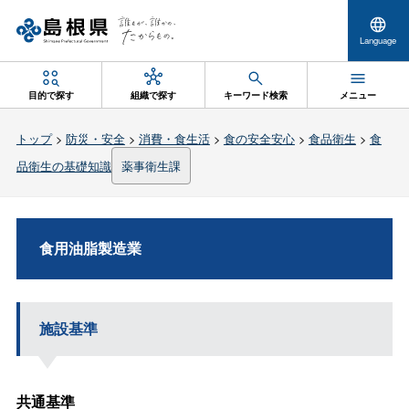
Language
目的で探す
組織で探す
キーワード検索
メニュー
トップ
>
防災・安全
>
消費・食生活
>
食の安全安心
>
食品衛生
>
食
品衛生の基礎知識
薬事衛生課
食用油脂製造業
施設基準
共通基準