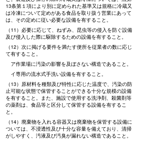
13条第１項により別に定められた基準又は規格に冷蔵又
は冷凍について定めがある食品を取り扱う営業にあって
は、その定めに従い必要な設備を有すること。
（11）必要に応じて、ねずみ、昆虫等の侵入を防ぐ設備
及び侵入した際に駆除するための設備を有すること。
（12）次に掲げる要件を満たす便所を従業者の数に応じ
て有すること。
ア作業場に汚染の影響を及ぼさない構造であること。
イ専用の流水式手洗い設備を有すること。
（13）原材料を種類及び特性に応じた温度で、汚染の防
止可能な状態で保管することができる十分な規模の設備
を有すること。また、施設で使用する洗浄剤、殺菌剤等
の薬剤は、食品等と区分して保管する設備を有するこ
と。
（14）廃棄物を入れる容器又は廃棄物を保管する設備に
ついては、不浸透性及び十分な容量を備えており、清掃
がしやすく、汚液及び汚臭が漏れない構造であること。