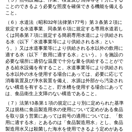
ことのできるよう必要な照度を確保できる機能を備える
こと。
（６）水道法（昭和32年法律第177号）第３条第２項に
規定する水道事業、同条第６項に規定する専用水道若し
くは同条第７項に規定する簡易専用水道により供給され
る水（以下「水道事業等により供給される水」とい
う。）又は水道事業等により供給される水以外の飲用に
適する水（以下「飲用に適する水」という。）を施設の
必要な場所に適切な温度で十分な量を供給することがで
きる給水設備を有すること。水道事業等により供給され
る水以外の水を使用する場合にあっては、必要に応じて
消毒装置及び浄水装置を備え、水源は外部から汚染され
ない構造を有すること。貯水槽を使用する場合にあって
は、食品衛生上支障のない構造であること。
（７）法第13条第１項の規定により別に定められた基準
又は規格に食品製造用水の使用について定めがある食品
を取り扱う営業にあっては前号の適用については、「飲
用に適する水」とあるのは「食品製造用水」とし、食品
製造用水又は殺菌した海水を使用できるよう定めがある