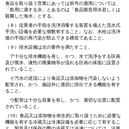
食品を取り扱う営業にあっては前号の適用については、
「飲用に適する水」とあるのは「食品製造用水若しくは
殺菌した海水」とする。
（８）従業者の手指を洗浄消毒する装置を備えた流水式
手洗い設備を必要な個数有すること。なお、水栓は洗浄
後の手指の再汚染が防止できる構造であること。
（９）排水設備は次の要件を満たすこと。
ア十分な排水機能を有し、かつ、水で洗浄をする区画
及び廃水、液性の廃棄物等が流れる区画の床面に設置さ
れていること。
イ汚水の逆流により食品又は添加物を汚染しないよう
配管され、かつ、施設外に適切に排出できる機能を有す
ること。
ウ配管は十分な容量を有し、かつ、適切な位置に配置
されていること。
（10）食品又は添加物を衛生的に取り扱うために必要な
機能を有する冷蔵又は冷凍設備を必要に応じて有するこ
と。製造及び保存の際の冷蔵又は冷凍については、法第