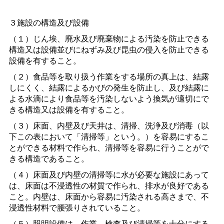
３施設の構造及び設備
（１）じん埃、廃水及び廃棄物による汚染を防止できる
構造又は設備並びにねずみ及び昆虫の侵入を防止できる
設備を有すること。
（２）食品等を取り扱う作業をする場所の真上は、結露
しにくく、結露によるかびの発生を防止し、及び結露に
よる水滴により食品等を汚染しないよう換気が適切にで
きる構造又は設備を有すること。
（３）床面、内壁及び天井は、清掃、洗浄及び消毒（以
下この表において「清掃等」という。）を容易にするこ
とができる材料で作られ、清掃等を容易に行うことがで
きる構造であること。
（４）床面及び内壁の清掃等に水が必要な施設にあって
は、床面は不浸透性の材質で作られ、排水が良好である
こと。内壁は、床面から容易に汚染される高さまで、不
浸透性材料で腰張りされていること。
（５）照明設備は、作業、検査及び清掃等を十分にする