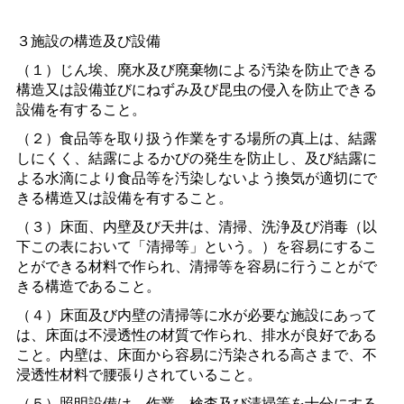
３施設の構造及び設備
（１）じん埃、廃水及び廃棄物による汚染を防止できる
構造又は設備並びにねずみ及び昆虫の侵入を防止できる
設備を有すること。
（２）食品等を取り扱う作業をする場所の真上は、結露
しにくく、結露によるかびの発生を防止し、及び結露に
よる水滴により食品等を汚染しないよう換気が適切にで
きる構造又は設備を有すること。
（３）床面、内壁及び天井は、清掃、洗浄及び消毒（以
下この表において「清掃等」という。）を容易にするこ
とができる材料で作られ、清掃等を容易に行うことがで
きる構造であること。
（４）床面及び内壁の清掃等に水が必要な施設にあって
は、床面は不浸透性の材質で作られ、排水が良好である
こと。内壁は、床面から容易に汚染される高さまで、不
浸透性材料で腰張りされていること。
（５）照明設備は、作業、検査及び清掃等を十分にする