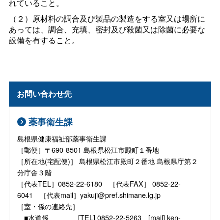
れていること。
（２）原材料の調合及び製品の製造をする室又は場所に
あっては、調合、充填、密封及び殺菌又は除菌に必要な
設備を有すること。
お問い合わせ先
薬事衛生課
島根県健康福祉部薬事衛生課
［郵便］〒690-8501 島根県松江市殿町１番地
［所在地(宅配便)］ 島根県松江市殿町２番地 島根県庁第２
分庁舎３階
［代表TEL］0852-22-6180 ［代表FAX］ 0852-22-
6041 ［代表mail］yakuji@pref.shimane.lg.jp
［室・係の連絡先］
■水道係 [TEL] 0852-22-5263 [mail] ken-