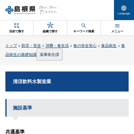
Language
目的で探す
組織で探す
キーワード検索
メニュー
トップ
>
防災・安全
>
消費・食生活
>
食の安全安心
>
食品衛生
>
食
品衛生の基礎知識
薬事衛生課
清涼飲料水製造業
施設基準
共通基準