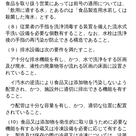
食品を取り扱う営業にあっては前号の適用については、
「飲用に適する水」とあるのは「食品製造用水若しくは
殺菌した海水」とする。
（８）従業者の手指を洗浄消毒する装置を備えた流水式
手洗い設備を必要な個数有すること。なお、水栓は洗浄
後の手指の再汚染が防止できる構造であること。
（９）排水設備は次の要件を満たすこと。
ア十分な排水機能を有し、かつ、水で洗浄をする区画
及び廃水、液性の廃棄物等が流れる区画の床面に設置さ
れていること。
イ汚水の逆流により食品又は添加物を汚染しないよう
配管され、かつ、施設外に適切に排出できる機能を有す
ること。
ウ配管は十分な容量を有し、かつ、適切な位置に配置
されていること。
（10）食品又は添加物を衛生的に取り扱うために必要な
機能を有する冷蔵又は冷凍設備を必要に応じて有するこ
と。製造及び保存の際の冷蔵又は冷凍については、法第