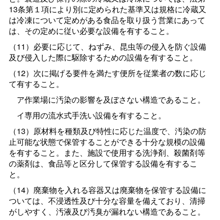
13条第１項により別に定められた基準又は規格に冷蔵又
は冷凍について定めがある食品を取り扱う営業にあって
は、その定めに従い必要な設備を有すること。
（11）必要に応じて、ねずみ、昆虫等の侵入を防ぐ設備
及び侵入した際に駆除するための設備を有すること。
（12）次に掲げる要件を満たす便所を従業者の数に応じ
て有すること。
ア作業場に汚染の影響を及ぼさない構造であること。
イ専用の流水式手洗い設備を有すること。
（13）原材料を種類及び特性に応じた温度で、汚染の防
止可能な状態で保管することができる十分な規模の設備
を有すること。また、施設で使用する洗浄剤、殺菌剤等
の薬剤は、食品等と区分して保管する設備を有するこ
と。
（14）廃棄物を入れる容器又は廃棄物を保管する設備に
ついては、不浸透性及び十分な容量を備えており、清掃
がしやすく、汚液及び汚臭が漏れない構造であること。