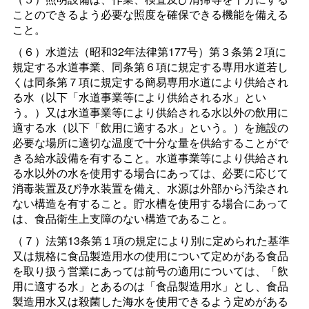
ことのできるよう必要な照度を確保できる機能を備える
こと。
（６）水道法（昭和32年法律第177号）第３条第２項に
規定する水道事業、同条第６項に規定する専用水道若し
くは同条第７項に規定する簡易専用水道により供給され
る水（以下「水道事業等により供給される水」とい
う。）又は水道事業等により供給される水以外の飲用に
適する水（以下「飲用に適する水」という。）を施設の
必要な場所に適切な温度で十分な量を供給することがで
きる給水設備を有すること。水道事業等により供給され
る水以外の水を使用する場合にあっては、必要に応じて
消毒装置及び浄水装置を備え、水源は外部から汚染され
ない構造を有すること。貯水槽を使用する場合にあって
は、食品衛生上支障のない構造であること。
（７）法第13条第１項の規定により別に定められた基準
又は規格に食品製造用水の使用について定めがある食品
を取り扱う営業にあっては前号の適用については、「飲
用に適する水」とあるのは「食品製造用水」とし、食品
製造用水又は殺菌した海水を使用できるよう定めがある