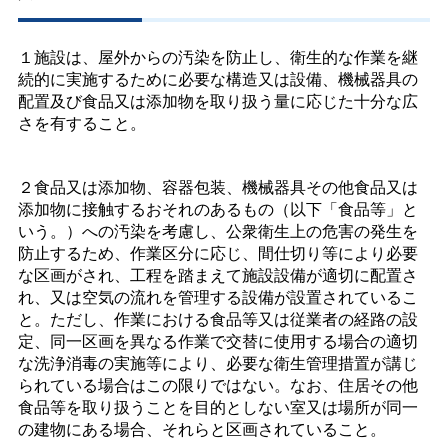
１施設は、屋外からの汚染を防止し、衛生的な作業を継
続的に実施するために必要な構造又は設備、機械器具の
配置及び食品又は添加物を取り扱う量に応じた十分な広
さを有すること。
２食品又は添加物、容器包装、機械器具その他食品又は
添加物に接触するおそれのあるもの（以下「食品等」と
いう。）への汚染を考慮し、公衆衛生上の危害の発生を
防止するため、作業区分に応じ、間仕切り等により必要
な区画がされ、工程を踏まえて施設設備が適切に配置さ
れ、又は空気の流れを管理する設備が設置されているこ
と。ただし、作業における食品等又は従業者の経路の設
定、同一区画を異なる作業で交替に使用する場合の適切
な洗浄消毒の実施等により、必要な衛生管理措置が講じ
られている場合はこの限りではない。なお、住居その他
食品等を取り扱うことを目的としない室又は場所が同一
の建物にある場合、それらと区画されていること。