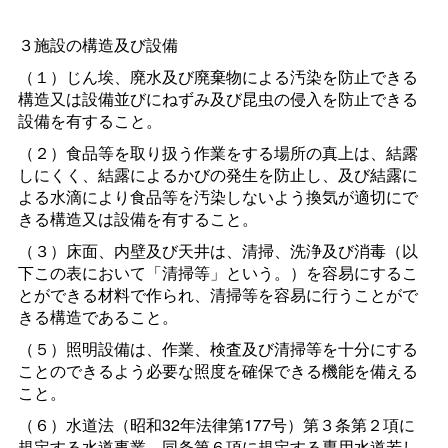
３施設の構造及び設備
（１）じん埃、廃水及び廃棄物による汚染を防止できる
構造又は設備並びにねずみ及び昆虫の侵入を防止できる
設備を有すること。
（２）食品等を取り扱う作業をする場所の真上は、結露
しにくく、結露によるかびの発生を防止し、及び結露に
よる水滴により食品等を汚染しないよう換気が適切にで
きる構造又は設備を有すること。
（３）床面、内壁及び天井は、清掃、洗浄及び消毒（以
下この表において「清掃等」という。）を容易にするこ
とができる材料で作られ、清掃等を容易に行うことがで
きる構造であること。
（５）照明設備は、作業、検査及び清掃等を十分にする
ことのできるよう必要な照度を確保できる機能を備える
こと。
（６）水道法（昭和32年法律第177号）第３条第２項に
規定する水道事業、同条第６項に規定する専用水道若し