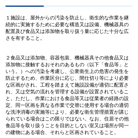
１施設は、屋外からの汚染を防止し、衛生的な作業を継
続的に実施するために必要な構造又は設備、機械器具の
配置及び食品又は添加物を取り扱う量に応じた十分な広
さを有すること。
２食品又は添加物、容器包装、機械器具その他食品又は
添加物に接触するおそれのあるもの（以下「食品等」と
いう。）への汚染を考慮し、公衆衛生上の危害の発生を
防止するため、作業区分に応じ、間仕切り等により必要
な区画がされ、工程を踏まえて施設設備が適切に配置さ
れ、又は空気の流れを管理する設備が設置されているこ
と。ただし、作業における食品等又は従業者の経路の設
定、同一区画を異なる作業で交替に使用する場合の適切
な洗浄消毒の実施等により、必要な衛生管理措置が講じ
られている場合はこの限りではない。なお、住居その他
食品等を取り扱うことを目的としない室又は場所が同一
の建物にある場合、それらと区画されていること。