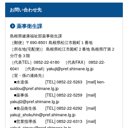
お問い合わせ先
薬事衛生課
島根県健康福祉部薬事衛生課
［郵便］〒690-8501 島根県松江市殿町１番地
［所在地(宅配便)］ 島根県松江市殿町２番地 島根県庁第２
分庁舎３階
［代表TEL］0852-22-6180 ［代表FAX］ 0852-22-
6041 ［代表mail］yakuji@pref.shimane.lg.jp
［室・係の連絡先］
■水道係 [TEL] 0852-22-5263 [mail] ken-
suidou@pref.shimane.lg.jp
■薬事係 [TEL] 0852-22-5259 [mail]
yakuji2@pref.shimane.lg.jp
■食品衛生係 [TEL] 0852-22-6292 [mail]
yakuji_shokuhin@pref.shimane.lg.jp
■営業指導係 [TEL] 0852-22-6313 [mail]
yakuji_eigyou@pref.shimane.lg.jp