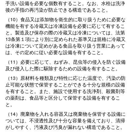
手洗い設備を必要な個数有すること。なお、水栓は洗浄
後の手指の再汚染が防止できる構造であること。
（10）食品又は添加物を衛生的に取り扱うために必要な
機能を有する冷蔵又は冷凍設備を必要に応じて有するこ
と。製造及び保存の際の冷蔵又は冷凍については、法第
13条第１項により別に定められた基準又は規格に冷蔵又
は冷凍について定めがある食品を取り扱う営業にあって
は、その定めに従い必要な設備を有すること。
（11）必要に応じて、ねずみ、昆虫等の侵入を防ぐ設備
及び侵入した際に駆除するための設備を有すること。
（13）原材料を種類及び特性に応じた温度で、汚染の防
止可能な状態で保管することができる十分な規模の設備
を有すること。また、施設で使用する洗浄剤、殺菌剤等
の薬剤は、食品等と区分して保管する設備を有するこ
と。
（14）廃棄物を入れる容器又は廃棄物を保管する設備に
ついては、不浸透性及び十分な容量を備えており、清掃
がしやすく、汚液及び汚臭が漏れない構造であること。