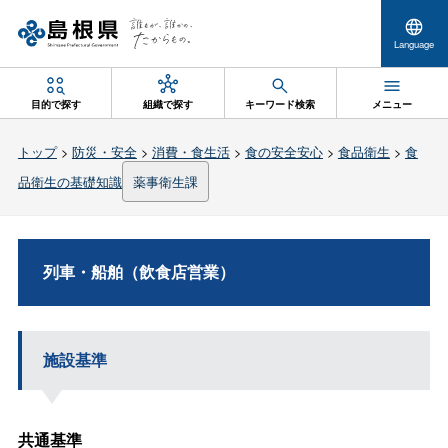
Language
目的で探す
組織で探す
キーワード検索
メニュー
トップ
>
防災・安全
>
消費・食生活
>
食の安全安心
>
食品衛生
>
食
品衛生の基礎知識
薬事衛生課
列車・船舶（飲食店営業）
施設基準
共通基準