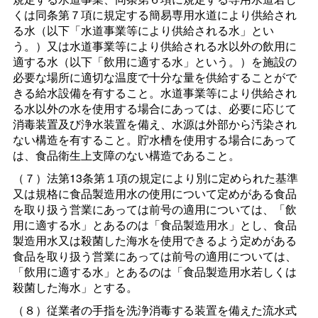
くは同条第７項に規定する簡易専用水道により供給され
る水（以下「水道事業等により供給される水」とい
う。）又は水道事業等により供給される水以外の飲用に
適する水（以下「飲用に適する水」という。）を施設の
必要な場所に適切な温度で十分な量を供給することがで
きる給水設備を有すること。水道事業等により供給され
る水以外の水を使用する場合にあっては、必要に応じて
消毒装置及び浄水装置を備え、水源は外部から汚染され
ない構造を有すること。貯水槽を使用する場合にあって
は、食品衛生上支障のない構造であること。
（７）法第13条第１項の規定により別に定められた基準
又は規格に食品製造用水の使用について定めがある食品
を取り扱う営業にあっては前号の適用については、「飲
用に適する水」とあるのは「食品製造用水」とし、食品
製造用水又は殺菌した海水を使用できるよう定めがある
食品を取り扱う営業にあっては前号の適用については、
「飲用に適する水」とあるのは「食品製造用水若しくは
殺菌した海水」とする。
（８）従業者の手指を洗浄消毒する装置を備えた流水式