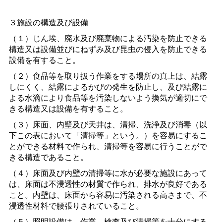
３施設の構造及び設備
（１）じん埃、廃水及び廃棄物による汚染を防止できる
構造又は設備並びにねずみ及び昆虫の侵入を防止できる
設備を有すること。
（２）食品等を取り扱う作業をする場所の真上は、結露
しにくく、結露によるかびの発生を防止し、及び結露に
よる水滴により食品等を汚染しないよう換気が適切にで
きる構造又は設備を有すること。
（３）床面、内壁及び天井は、清掃、洗浄及び消毒（以
下この表において「清掃等」という。）を容易にするこ
とができる材料で作られ、清掃等を容易に行うことがで
きる構造であること。
（４）床面及び内壁の清掃等に水が必要な施設にあって
は、床面は不浸透性の材質で作られ、排水が良好である
こと。内壁は、床面から容易に汚染される高さまで、不
浸透性材料で腰張りされていること。
（５）照明設備は、作業、検査及び清掃等を十分にする