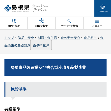
Language
目的で探す
組織で探す
キーワード検索
メニュー
トップ
>
防災・安全
>
消費・食生活
>
食の安全安心
>
食品衛生
>
食
品衛生の基礎知識
薬事衛生課
冷凍食品製造業及び複合型冷凍食品製造業
施設基準
共通基準