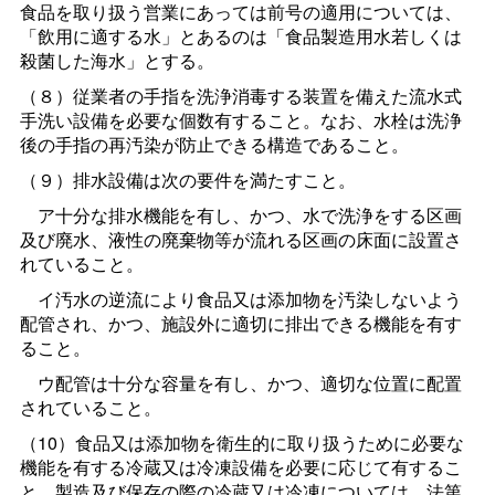
食品を取り扱う営業にあっては前号の適用については、
「飲用に適する水」とあるのは「食品製造用水若しくは
殺菌した海水」とする。
（８）従業者の手指を洗浄消毒する装置を備えた流水式
手洗い設備を必要な個数有すること。なお、水栓は洗浄
後の手指の再汚染が防止できる構造であること。
（９）排水設備は次の要件を満たすこと。
ア十分な排水機能を有し、かつ、水で洗浄をする区画
及び廃水、液性の廃棄物等が流れる区画の床面に設置さ
れていること。
イ汚水の逆流により食品又は添加物を汚染しないよう
配管され、かつ、施設外に適切に排出できる機能を有す
ること。
ウ配管は十分な容量を有し、かつ、適切な位置に配置
されていること。
（10）食品又は添加物を衛生的に取り扱うために必要な
機能を有する冷蔵又は冷凍設備を必要に応じて有するこ
と。製造及び保存の際の冷蔵又は冷凍については、法第