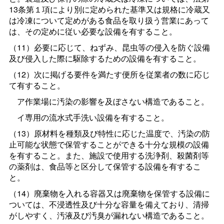
13条第１項により別に定められた基準又は規格に冷蔵又
は冷凍について定めがある食品を取り扱う営業にあって
は、その定めに従い必要な設備を有すること。
（11）必要に応じて、ねずみ、昆虫等の侵入を防ぐ設備
及び侵入した際に駆除するための設備を有すること。
（12）次に掲げる要件を満たす便所を従業者の数に応じ
て有すること。
ア作業場に汚染の影響を及ぼさない構造であること。
イ専用の流水式手洗い設備を有すること。
（13）原材料を種類及び特性に応じた温度で、汚染の防
止可能な状態で保管することができる十分な規模の設備
を有すること。また、施設で使用する洗浄剤、殺菌剤等
の薬剤は、食品等と区分して保管する設備を有するこ
と。
（14）廃棄物を入れる容器又は廃棄物を保管する設備に
ついては、不浸透性及び十分な容量を備えており、清掃
がしやすく、汚液及び汚臭が漏れない構造であること。