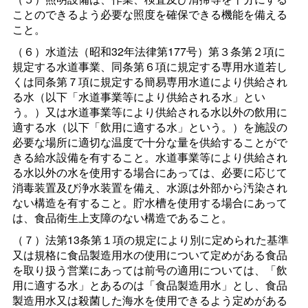
ことのできるよう必要な照度を確保できる機能を備える
こと。
（６）水道法（昭和32年法律第177号）第３条第２項に
規定する水道事業、同条第６項に規定する専用水道若し
くは同条第７項に規定する簡易専用水道により供給され
る水（以下「水道事業等により供給される水」とい
う。）又は水道事業等により供給される水以外の飲用に
適する水（以下「飲用に適する水」という。）を施設の
必要な場所に適切な温度で十分な量を供給することがで
きる給水設備を有すること。水道事業等により供給され
る水以外の水を使用する場合にあっては、必要に応じて
消毒装置及び浄水装置を備え、水源は外部から汚染され
ない構造を有すること。貯水槽を使用する場合にあって
は、食品衛生上支障のない構造であること。
（７）法第13条第１項の規定により別に定められた基準
又は規格に食品製造用水の使用について定めがある食品
を取り扱う営業にあっては前号の適用については、「飲
用に適する水」とあるのは「食品製造用水」とし、食品
製造用水又は殺菌した海水を使用できるよう定めがある