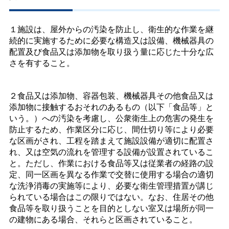
１施設は、屋外からの汚染を防止し、衛生的な作業を継
続的に実施するために必要な構造又は設備、機械器具の
配置及び食品又は添加物を取り扱う量に応じた十分な広
さを有すること。
２食品又は添加物、容器包装、機械器具その他食品又は
添加物に接触するおそれのあるもの（以下「食品等」と
いう。）への汚染を考慮し、公衆衛生上の危害の発生を
防止するため、作業区分に応じ、間仕切り等により必要
な区画がされ、工程を踏まえて施設設備が適切に配置さ
れ、又は空気の流れを管理する設備が設置されているこ
と。ただし、作業における食品等又は従業者の経路の設
定、同一区画を異なる作業で交替に使用する場合の適切
な洗浄消毒の実施等により、必要な衛生管理措置が講じ
られている場合はこの限りではない。なお、住居その他
食品等を取り扱うことを目的としない室又は場所が同一
の建物にある場合、それらと区画されていること。