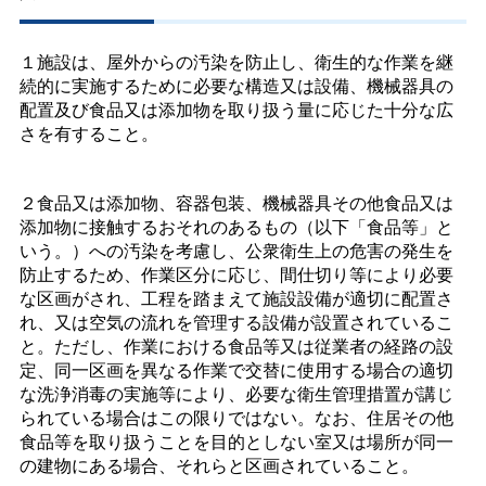
１施設は、屋外からの汚染を防止し、衛生的な作業を継
続的に実施するために必要な構造又は設備、機械器具の
配置及び食品又は添加物を取り扱う量に応じた十分な広
さを有すること。
２食品又は添加物、容器包装、機械器具その他食品又は
添加物に接触するおそれのあるもの（以下「食品等」と
いう。）への汚染を考慮し、公衆衛生上の危害の発生を
防止するため、作業区分に応じ、間仕切り等により必要
な区画がされ、工程を踏まえて施設設備が適切に配置さ
れ、又は空気の流れを管理する設備が設置されているこ
と。ただし、作業における食品等又は従業者の経路の設
定、同一区画を異なる作業で交替に使用する場合の適切
な洗浄消毒の実施等により、必要な衛生管理措置が講じ
られている場合はこの限りではない。なお、住居その他
食品等を取り扱うことを目的としない室又は場所が同一
の建物にある場合、それらと区画されていること。