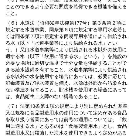
ことのできるよう必要な照度を確保できる機能を備える
こと。
（６）水道法（昭和32年法律第177号）第３条第２項に
規定する水道事業、同条第６項に規定する専用水道若し
くは同条第７項に規定する簡易専用水道により供給され
る水（以下「水道事業等により供給される水」とい
う。）又は水道事業等により供給される水以外の飲用に
適する水（以下「飲用に適する水」という。）を施設の
必要な場所に適切な温度で十分な量を供給することがで
きる給水設備を有すること。水道事業等により供給され
る水以外の水を使用する場合にあっては、必要に応じて
消毒装置及び浄水装置を備え、水源は外部から汚染され
ない構造を有すること。貯水槽を使用する場合にあって
は、食品衛生上支障のない構造であること。
（７）法第13条第１項の規定により別に定められた基準
又は規格に食品製造用水の使用について定めがある食品
を取り扱う営業にあっては前号の適用については、「飲
用に適する水」とあるのは「食品製造用水」とし、食品
製造用水又は殺菌した海水を使用できるよう定めがある