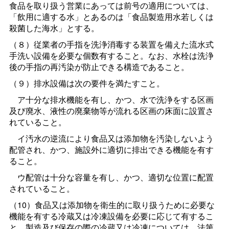
食品を取り扱う営業にあっては前号の適用については、
「飲用に適する水」とあるのは「食品製造用水若しくは
殺菌した海水」とする。
（８）従業者の手指を洗浄消毒する装置を備えた流水式
手洗い設備を必要な個数有すること。なお、水栓は洗浄
後の手指の再汚染が防止できる構造であること。
（９）排水設備は次の要件を満たすこと。
ア十分な排水機能を有し、かつ、水で洗浄をする区画
及び廃水、液性の廃棄物等が流れる区画の床面に設置さ
れていること。
イ汚水の逆流により食品又は添加物を汚染しないよう
配管され、かつ、施設外に適切に排出できる機能を有す
ること。
ウ配管は十分な容量を有し、かつ、適切な位置に配置
されていること。
（10）食品又は添加物を衛生的に取り扱うために必要な
機能を有する冷蔵又は冷凍設備を必要に応じて有するこ
と。製造及び保存の際の冷蔵又は冷凍については、法第