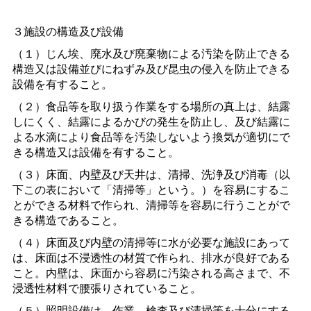
３施設の構造及び設備
（１）じん埃、廃水及び廃棄物による汚染を防止できる
構造又は設備並びにねずみ及び昆虫の侵入を防止できる
設備を有すること。
（２）食品等を取り扱う作業をする場所の真上は、結露
しにくく、結露によるかびの発生を防止し、及び結露に
よる水滴により食品等を汚染しないよう換気が適切にで
きる構造又は設備を有すること。
（３）床面、内壁及び天井は、清掃、洗浄及び消毒（以
下この表において「清掃等」という。）を容易にするこ
とができる材料で作られ、清掃等を容易に行うことがで
きる構造であること。
（４）床面及び内壁の清掃等に水が必要な施設にあって
は、床面は不浸透性の材質で作られ、排水が良好である
こと。内壁は、床面から容易に汚染される高さまで、不
浸透性材料で腰張りされていること。
（５）照明設備は、作業、検査及び清掃等を十分にする