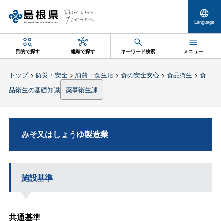
Language
目的で探す
組織で探す
キーワード検索
メニュー
トップ
>
防災・安全
>
消費・食生活
>
食の安全安心
>
食品衛生
>
食
品衛生の基礎知識
薬事衛生課
みそ又はしょうゆ製造業
施設基準
共通基準