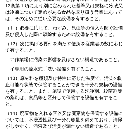
13条第１項により別に定められた基準又は規格に冷蔵又
は冷凍について定めがある食品を取り扱う営業にあって
は、その定めに従い必要な設備を有すること。
（11）必要に応じて、ねずみ、昆虫等の侵入を防ぐ設備
及び侵入した際に駆除するための設備を有すること。
（12）次に掲げる要件を満たす便所を従業者の数に応じ
て有すること。
ア作業場に汚染の影響を及ぼさない構造であること。
イ専用の流水式手洗い設備を有すること。
（13）原材料を種類及び特性に応じた温度で、汚染の防
止可能な状態で保管することができる十分な規模の設備
を有すること。また、施設で使用する洗浄剤、殺菌剤等
の薬剤は、食品等と区分して保管する設備を有するこ
と。
（14）廃棄物を入れる容器又は廃棄物を保管する設備に
ついては、不浸透性及び十分な容量を備えており、清掃
がしやすく、汚液及び汚臭が漏れない構造であること。