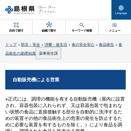
Language
目的で探す
組織で探す
キーワード検索
メニュー
トップ
>
防災・安全
>
消費・食生活
>
食の安全安心
>
食品衛生
>
食
品衛生の基礎知識
薬事衛生課
自動販売機による営業
※正式には、調理の機能を有する自動販売機（屋内に設置
され、容器包装に入れられず、又は容器包装で包まれな
い状態の食品に直接接触する部分を自動的に洗浄するた
めの装置その他の食品衛生上の危害の発生を防止するた
めに必要な装置を有するものを除く。）により食品を調
理し、調理された食品を販売する営業