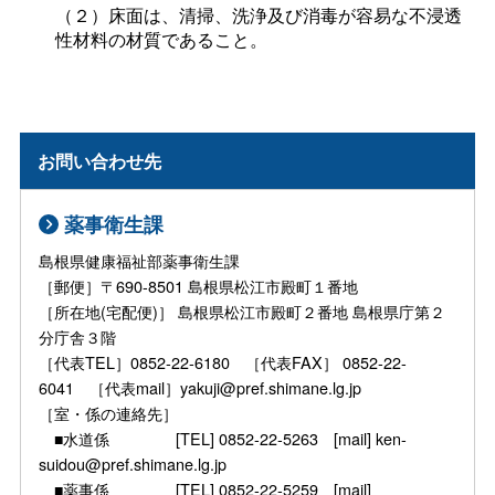
（２）床面は、清掃、洗浄及び消毒が容易な不浸透
性材料の材質であること。
お問い合わせ先
薬事衛生課
島根県健康福祉部薬事衛生課
［郵便］〒690-8501 島根県松江市殿町１番地
［所在地(宅配便)］ 島根県松江市殿町２番地 島根県庁第２
分庁舎３階
［代表TEL］0852-22-6180 ［代表FAX］ 0852-22-
6041 ［代表mail］yakuji@pref.shimane.lg.jp
［室・係の連絡先］
■水道係 [TEL] 0852-22-5263 [mail] ken-
suidou@pref.shimane.lg.jp
■薬事係 [TEL] 0852-22-5259 [mail]