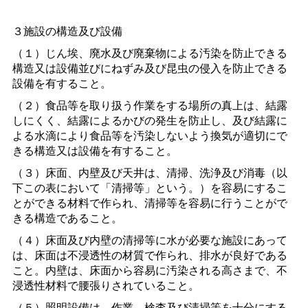
３施設の構造及び設備
（１）じん埃、廃水及び廃棄物による汚染を防止できる
構造又は設備並びにねずみ及び昆虫の侵入を防止できる
設備を有すること。
（２）食品等を取り扱う作業をする場所の真上は、結露
しにくく、結露によるかびの発生を防止し、及び結露に
よる水滴により食品等を汚染しないよう換気が適切にで
きる構造又は設備を有すること。
（３）床面、内壁及び天井は、清掃、洗浄及び消毒（以
下この表において「清掃等」という。）を容易にするこ
とができる材料で作られ、清掃等を容易に行うことがで
きる構造であること。
（４）床面及び内壁の清掃等に水が必要な施設にあって
は、床面は不浸透性の材質で作られ、排水が良好である
こと。内壁は、床面から容易に汚染される高さまで、不
浸透性材料で腰張りされていること。
（５）照明設備は、作業、検査及び清掃等を十分にする