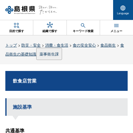
Language
目的で探す
組織で探す
キーワード検索
メニュー
トップ
>
防災・安全
>
消費・食生活
>
食の安全安心
>
食品衛生
>
食
品衛生の基礎知識
薬事衛生課
飲食店営業
施設基準
共通基準