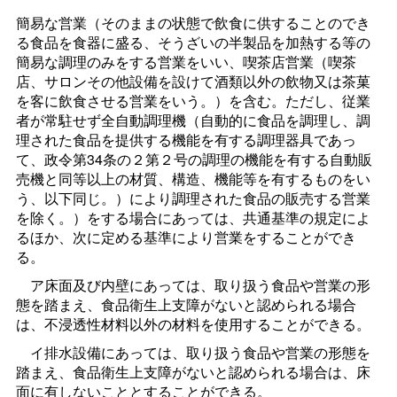
簡易な営業（そのままの状態で飲食に供することのでき
る食品を食器に盛る、そうざいの半製品を加熱する等の
簡易な調理のみをする営業をいい、喫茶店営業（喫茶
店、サロンその他設備を設けて酒類以外の飲物又は茶菓
を客に飲食させる営業をいう。）を含む。ただし、従業
者が常駐せず全自動調理機（自動的に食品を調理し、調
理された食品を提供する機能を有する調理器具であっ
て、政令第34条の２第２号の調理の機能を有する自動販
売機と同等以上の材質、構造、機能等を有するものをい
う、以下同じ。）により調理された食品の販売する営業
を除く。）をする場合にあっては、共通基準の規定によ
るほか、次に定める基準により営業をすることができ
る。
ア床面及び内壁にあっては、取り扱う食品や営業の形
態を踏まえ、食品衛生上支障がないと認められる場合
は、不浸透性材料以外の材料を使用することができる。
イ排水設備にあっては、取り扱う食品や営業の形態を
踏まえ、食品衛生上支障がないと認められる場合は、床
面に有しないこととすることができる。