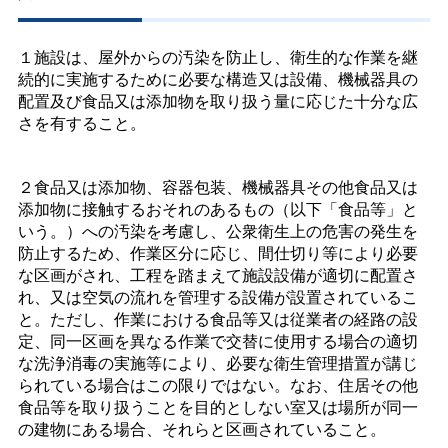
１施設は、屋外からの汚染を防止し、衛生的な作業を継
続的に実施するために必要な構造又は設備、機械器具の
配置及び食品又は添加物を取り扱う量に応じた十分な広
さを有すること。
２食品又は添加物、容器包装、機械器具その他食品又は
添加物に接触するおそれのあるもの（以下「食品等」と
いう。）への汚染を考慮し、公衆衛生上の危害の発生を
防止するため、作業区分に応じ、間仕切り等により必要
な区画がされ、工程を踏まえて施設設備が適切に配置さ
れ、又は空気の流れを管理する設備が設置されているこ
と。ただし、作業における食品等又は従業者の経路の設
定、同一区画を異なる作業で交替に使用する場合の適切
な洗浄消毒の実施等により、必要な衛生管理措置が講じ
られている場合はこの限りではない。なお、住居その他
食品等を取り扱うことを目的としない室又は場所が同一
の建物にある場合、それらと区画されていること。