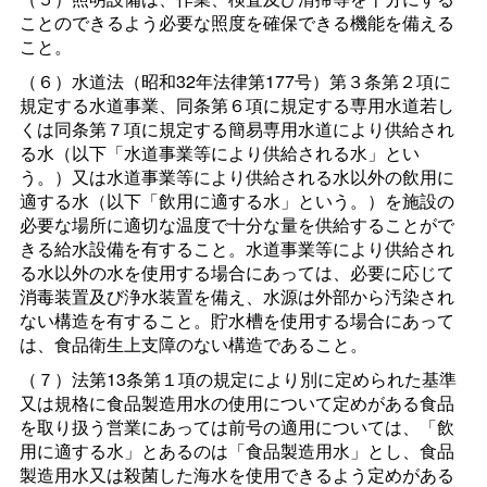
ことのできるよう必要な照度を確保できる機能を備える
こと。
（６）水道法（昭和32年法律第177号）第３条第２項に
規定する水道事業、同条第６項に規定する専用水道若し
くは同条第７項に規定する簡易専用水道により供給され
る水（以下「水道事業等により供給される水」とい
う。）又は水道事業等により供給される水以外の飲用に
適する水（以下「飲用に適する水」という。）を施設の
必要な場所に適切な温度で十分な量を供給することがで
きる給水設備を有すること。水道事業等により供給され
る水以外の水を使用する場合にあっては、必要に応じて
消毒装置及び浄水装置を備え、水源は外部から汚染され
ない構造を有すること。貯水槽を使用する場合にあって
は、食品衛生上支障のない構造であること。
（７）法第13条第１項の規定により別に定められた基準
又は規格に食品製造用水の使用について定めがある食品
を取り扱う営業にあっては前号の適用については、「飲
用に適する水」とあるのは「食品製造用水」とし、食品
製造用水又は殺菌した海水を使用できるよう定めがある