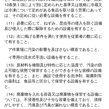
13条第１項により別に定められた基準又は規格に冷蔵又
は冷凍について定めがある食品を取り扱う営業にあって
は、その定めに従い必要な設備を有すること。
（11）必要に応じて、ねずみ、昆虫等の侵入を防ぐ設備
及び侵入した際に駆除するための設備を有すること。
（12）次に掲げる要件を満たす便所を従業者の数に応じ
て有すること。
ア作業場に汚染の影響を及ぼさない構造であること。
イ専用の流水式手洗い設備を有すること。
（13）原材料を種類及び特性に応じた温度で、汚染の防
止可能な状態で保管することができる十分な規模の設備
を有すること。また、施設で使用する洗浄剤、殺菌剤等
の薬剤は、食品等と区分して保管する設備を有するこ
と。
（14）廃棄物を入れる容器又は廃棄物を保管する設備に
ついては、不浸透性及び十分な容量を備えており、清掃
がしやすく、汚液及び汚臭が漏れない構造であること。