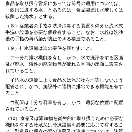
食品を取り扱う営業にあっては前号の適用については、
「飲用に適する水」とあるのは「食品製造用水若しくは
殺菌した海水」とする。
（８）従業者の手指を洗浄消毒する装置を備えた流水式
手洗い設備を必要な個数有すること。なお、水栓は洗浄
後の手指の再汚染が防止できる構造であること。
（９）排水設備は次の要件を満たすこと。
ア十分な排水機能を有し、かつ、水で洗浄をする区画
及び廃水、液性の廃棄物等が流れる区画の床面に設置さ
れていること。
イ汚水の逆流により食品又は添加物を汚染しないよう
配管され、かつ、施設外に適切に排出できる機能を有す
ること。
ウ配管は十分な容量を有し、かつ、適切な位置に配置
されていること。
（10）食品又は添加物を衛生的に取り扱うために必要な
機能を有する冷蔵又は冷凍設備を必要に応じて有するこ
と。製造及び保存の際の冷蔵又は冷凍については、法第