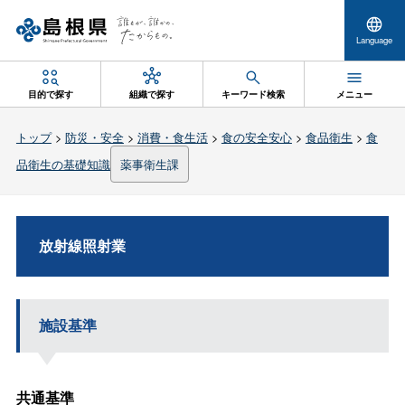
Language
目的で探す
組織で探す
キーワード検索
メニュー
トップ
>
防災・安全
>
消費・食生活
>
食の安全安心
>
食品衛生
>
食
品衛生の基礎知識
薬事衛生課
放射線照射業
施設基準
共通基準