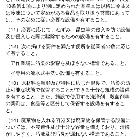
13条第１項により別に定められた基準又は規格に冷蔵又
は冷凍について定めがある食品を取り扱う営業にあって
は、その定めに従い必要な設備を有すること。
（11）必要に応じて、ねずみ、昆虫等の侵入を防ぐ設備
及び侵入した際に駆除するための設備を有すること。
（12）次に掲げる要件を満たす便所を従業者の数に応じ
て有すること。
ア作業場に汚染の影響を及ぼさない構造であること。
イ専用の流水式手洗い設備を有すること。
（13）原材料を種類及び特性に応じた温度で、汚染の防
止可能な状態で保管することができる十分な規模の設備
を有すること。また、施設で使用する洗浄剤、殺菌剤等
の薬剤は、食品等と区分して保管する設備を有するこ
と。
（14）廃棄物を入れる容器又は廃棄物を保管する設備に
ついては、不浸透性及び十分な容量を備えており、清掃
がしやすく、汚液及び汚臭が漏れない構造であること。