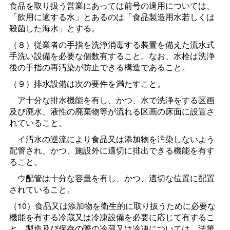
食品を取り扱う営業にあっては前号の適用については、
「飲用に適する水」とあるのは「食品製造用水若しくは
殺菌した海水」とする。
（８）従業者の手指を洗浄消毒する装置を備えた流水式
手洗い設備を必要な個数有すること。なお、水栓は洗浄
後の手指の再汚染が防止できる構造であること。
（９）排水設備は次の要件を満たすこと。
ア十分な排水機能を有し、かつ、水で洗浄をする区画
及び廃水、液性の廃棄物等が流れる区画の床面に設置さ
れていること。
イ汚水の逆流により食品又は添加物を汚染しないよう
配管され、かつ、施設外に適切に排出できる機能を有す
ること。
ウ配管は十分な容量を有し、かつ、適切な位置に配置
されていること。
（10）食品又は添加物を衛生的に取り扱うために必要な
機能を有する冷蔵又は冷凍設備を必要に応じて有するこ
と。製造及び保存の際の冷蔵又は冷凍については、法第