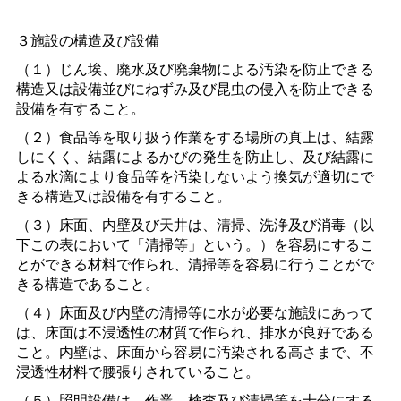
３施設の構造及び設備
（１）じん埃、廃水及び廃棄物による汚染を防止できる
構造又は設備並びにねずみ及び昆虫の侵入を防止できる
設備を有すること。
（２）食品等を取り扱う作業をする場所の真上は、結露
しにくく、結露によるかびの発生を防止し、及び結露に
よる水滴により食品等を汚染しないよう換気が適切にで
きる構造又は設備を有すること。
（３）床面、内壁及び天井は、清掃、洗浄及び消毒（以
下この表において「清掃等」という。）を容易にするこ
とができる材料で作られ、清掃等を容易に行うことがで
きる構造であること。
（４）床面及び内壁の清掃等に水が必要な施設にあって
は、床面は不浸透性の材質で作られ、排水が良好である
こと。内壁は、床面から容易に汚染される高さまで、不
浸透性材料で腰張りされていること。
（５）照明設備は、作業、検査及び清掃等を十分にする