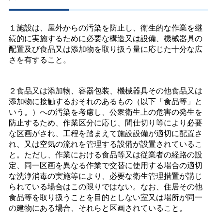
１施設は、屋外からの汚染を防止し、衛生的な作業を継
続的に実施するために必要な構造又は設備、機械器具の
配置及び食品又は添加物を取り扱う量に応じた十分な広
さを有すること。
２食品又は添加物、容器包装、機械器具その他食品又は
添加物に接触するおそれのあるもの（以下「食品等」と
いう。）への汚染を考慮し、公衆衛生上の危害の発生を
防止するため、作業区分に応じ、間仕切り等により必要
な区画がされ、工程を踏まえて施設設備が適切に配置さ
れ、又は空気の流れを管理する設備が設置されているこ
と。ただし、作業における食品等又は従業者の経路の設
定、同一区画を異なる作業で交替に使用する場合の適切
な洗浄消毒の実施等により、必要な衛生管理措置が講じ
られている場合はこの限りではない。なお、住居その他
食品等を取り扱うことを目的としない室又は場所が同一
の建物にある場合、それらと区画されていること。