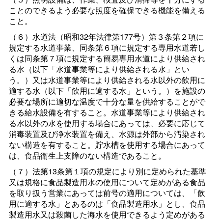
ことのできるよう必要な照度を確保できる機能を備える
こと。
（６）水道法（昭和32年法律第177号）第３条第２項に
規定する水道事業、同条第６項に規定する専用水道若し
くは同条第７項に規定する簡易専用水道により供給され
る水（以下「水道事業等により供給される水」とい
う。）又は水道事業等により供給される水以外の飲用に
適する水（以下「飲用に適する水」という。）を施設の
必要な場所に適切な温度で十分な量を供給することがで
きる給水設備を有すること。水道事業等により供給され
る水以外の水を使用する場合にあっては、必要に応じて
消毒装置及び浄水装置を備え、水源は外部から汚染され
ない構造を有すること。貯水槽を使用する場合にあって
は、食品衛生上支障のない構造であること。
（７）法第13条第１項の規定により別に定められた基準
又は規格に食品製造用水の使用について定めがある食品
を取り扱う営業にあっては前号の適用については、「飲
用に適する水」とあるのは「食品製造用水」とし、食品
製造用水又は殺菌した海水を使用できるよう定めがある