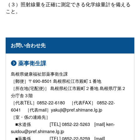
（３）照射線量を正確に測定できる化学線量計を備える
こと。
お問い合わせ先
薬事衛生課
島根県健康福祉部薬事衛生課
［郵便］〒690-8501 島根県松江市殿町１番地
［所在地(宅配便)］ 島根県松江市殿町２番地 島根県庁第２
分庁舎３階
［代表TEL］0852-22-6180 ［代表FAX］ 0852-22-
6041 ［代表mail］yakuji@pref.shimane.lg.jp
［室・係の連絡先］
■水道係 [TEL] 0852-22-5263 [mail] ken-
suidou@pref.shimane.lg.jp
■薬事係 [TEL] 0852-22-5259 [mail]