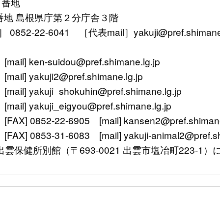
１番地
番地 島根県庁第２分庁舎３階
52-22-6041 ［代表mail］yakuji@pref.shimane.l
ken-suidou@pref.shimane.lg.jp
yakuji2@pref.shimane.lg.jp
 yakuji_shokuhin@pref.shimane.lg.jp
 yakuji_eigyou@pref.shimane.lg.jp
 0852-22-6905 [mail] kansen2@pref.shimane.
0853-31-6083 [mail] yakuji-animal2@pref.shi
〒693-0021 出雲市塩冶町223-1）に