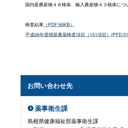
国内産農産物４８検体、輸入農産物４３検体につい
検査結果
（PDF:99KB）
平成26年度残留農薬検査項目（151項目）(PFD:3
お問い合わせ先
薬事衛生課
島根県健康福祉部薬事衛生課