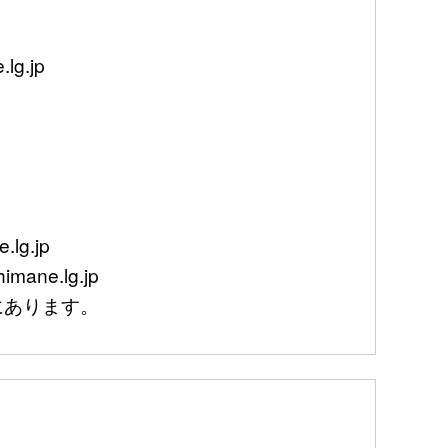
g.jp
lg.jp
mane.lg.jp
あります。