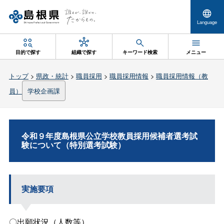
Language
目的で探す
組織で探す
キーワード検索
メニュー
トップ
>
県政・統計
>
職員採用
>
職員採用情報
>
職員採用情報（教
員）
学校企画課
令和９年度島根県公立学校教員採用候補者選考試
験について（特別選考試験）
実施要項
〇出願状況（人数等）