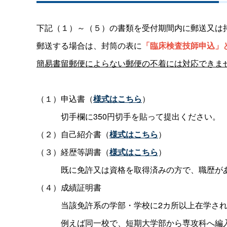
下記（１）～（５）の書類を受付期間内に郵送又は
郵送する場合は、封筒の表に
「臨床検査技師申込」
簡易書留郵便によらない郵便の不着には対応できま
（１）申込書（
様式はこちら
）
切手欄に350円切手を貼って提出ください。
（２）自己紹介書（
様式はこちら
）
（３）経歴等調書（
様式はこちら
）
既に免許又は資格を取得済みの方で、職歴が
（４）成績証明書
当該免許系の学部・学校に2カ所以上在学さ
例えば同一校で、短期大学部から専攻科へ編