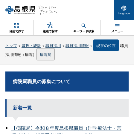
Language
目的で探す
組織で探す
キーワード検索
メニュー
トップ
>
県政・統計
>
職員採用
>
職員採用情報
>
現在の位置
職員
採用情報（病院）
病院局
病院局職員の募集について
新着一覧
【病院局】令和８年度島根県職員（理学療法士・言